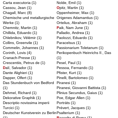
Carta executoria
(1)
Nolde, Emil
(1)
Cassou, Jean
(1)
O
pitz, Martin
(1)
Chagall, Marc
(8)
Oppenheimer, Max
(1)
Chemische und metallurgische
Origenes Adamantius
(1)
Werke
(1)
Ortelius, Abraham
(1)
Chemnitz, Martin
(1)
P
aik, Nam June
(1)
Chillida, Eduardo
(1)
Palladio, Andrea
(1)
Chlebnikov, Vélémir
(1)
Paolozzi, Eduardo
(1)
Collins, Greenvile
(1)
Paracelsus
(1)
Commelin, Johannes
(1)
Passionarium Toletanum
(1)
Corinth, Lovis
(4)
Perikopenbuch Heinrichs II., Das
Cranach-Presse
(1)
(1)
Crescentiis, Petrus de
(1)
Pesel, Paul
(1)
D
alí, Salvador
(1)
Pessoa, Fernando
(1)
Dante Alighieri
(1)
Pfister, Kurt
(1)
Dapper, Olfert
(1)
Pinelli, Bartolomeo
(1)
Das Stundenbuch von Bedford
Piranesi
(1)
(1)
Piranesi, Giovanni Battista
(1)
Dehmel, Richard
(1)
Plinius Secundus, Gaius
(1)
Dekorative Graphik
(1)
Poe, Edgar Allen
(1)
Descriptio novissima imperii
Porträts
(1)
Turcici
(1)
Prévert, Jacques
(1)
Deutscher Kunstverein zu Berlin
Psalterium
(1)
(1)
R
accolta di Roma
(1)