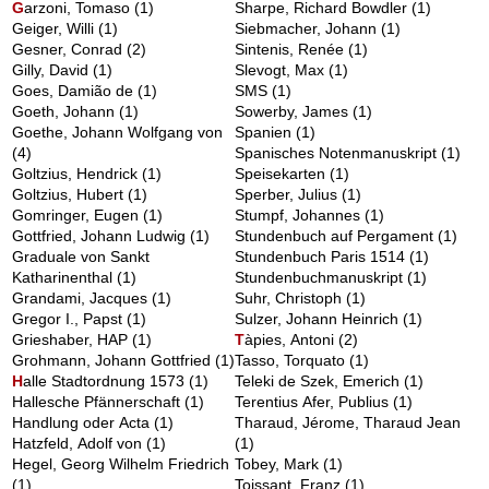
G
arzoni, Tomaso
(1)
Sharpe, Richard Bowdler
(1)
Geiger, Willi
(1)
Siebmacher, Johann
(1)
Gesner, Conrad
(2)
Sintenis, Renée
(1)
Gilly, David
(1)
Slevogt, Max
(1)
Goes, Damião de
(1)
SMS
(1)
Goeth, Johann
(1)
Sowerby, James
(1)
Goethe, Johann Wolfgang von
Spanien
(1)
(4)
Spanisches Notenmanuskript
(1)
Goltzius, Hendrick
(1)
Speisekarten
(1)
Goltzius, Hubert
(1)
Sperber, Julius
(1)
Gomringer, Eugen
(1)
Stumpf, Johannes
(1)
Gottfried, Johann Ludwig
(1)
Stundenbuch auf Pergament
(1)
Graduale von Sankt
Stundenbuch Paris 1514
(1)
Katharinenthal
(1)
Stundenbuchmanuskript
(1)
Grandami, Jacques
(1)
Suhr, Christoph
(1)
Gregor I., Papst
(1)
Sulzer, Johann Heinrich
(1)
Grieshaber, HAP
(1)
T
àpies, Antoni
(2)
Grohmann, Johann Gottfried
(1)
Tasso, Torquato
(1)
H
alle Stadtordnung 1573
(1)
Teleki de Szek, Emerich
(1)
Hallesche Pfännerschaft
(1)
Terentius Afer, Publius
(1)
Handlung oder Acta
(1)
Tharaud, Jérome, Tharaud Jean
Hatzfeld, Adolf von
(1)
(1)
Hegel, Georg Wilhelm Friedrich
Tobey, Mark
(1)
(1)
Toissant, Franz
(1)