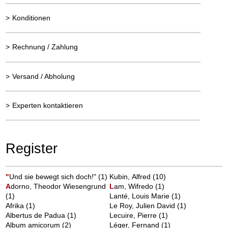
>
Konditionen
>
Rechnung / Zahlung
>
Versand / Abholung
>
Experten kontaktieren
Register
"
Und sie bewegt sich doch!"
(1)
Kubin, Alfred
(10)
A
dorno, Theodor Wiesengrund
L
am, Wifredo
(1)
(1)
Lanté, Louis Marie
(1)
Afrika
(1)
Le Roy, Julien David
(1)
Albertus de Padua
(1)
Lecuire, Pierre
(1)
Album amicorum
(2)
Léger, Fernand
(1)