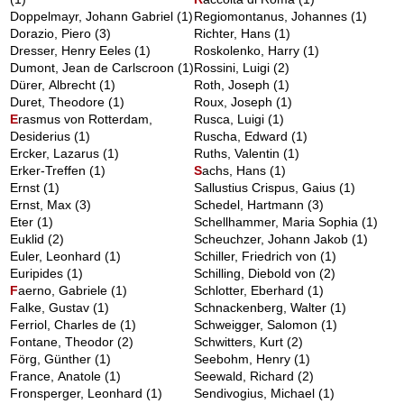
Doppelmayr, Johann Gabriel
(1)
Regiomontanus, Johannes
(1)
Dorazio, Piero
(3)
Richter, Hans
(1)
Dresser, Henry Eeles
(1)
Roskolenko, Harry
(1)
Dumont, Jean de Carlscroon
(1)
Rossini, Luigi
(2)
Dürer, Albrecht
(1)
Roth, Joseph
(1)
Duret, Theodore
(1)
Roux, Joseph
(1)
E
rasmus von Rotterdam,
Rusca, Luigi
(1)
Desiderius
(1)
Ruscha, Edward
(1)
Ercker, Lazarus
(1)
Ruths, Valentin
(1)
Erker-Treffen
(1)
S
achs, Hans
(1)
Ernst
(1)
Sallustius Crispus, Gaius
(1)
Ernst, Max
(3)
Schedel, Hartmann
(3)
Eter
(1)
Schellhammer, Maria Sophia
(1)
Euklid
(2)
Scheuchzer, Johann Jakob
(1)
Euler, Leonhard
(1)
Schiller, Friedrich von
(1)
Euripides
(1)
Schilling, Diebold von
(2)
F
aerno, Gabriele
(1)
Schlotter, Eberhard
(1)
Falke, Gustav
(1)
Schnackenberg, Walter
(1)
Ferriol, Charles de
(1)
Schweigger, Salomon
(1)
Fontane, Theodor
(2)
Schwitters, Kurt
(2)
Förg, Günther
(1)
Seebohm, Henry
(1)
France, Anatole
(1)
Seewald, Richard
(2)
Fronsperger, Leonhard
(1)
Sendivogius, Michael
(1)