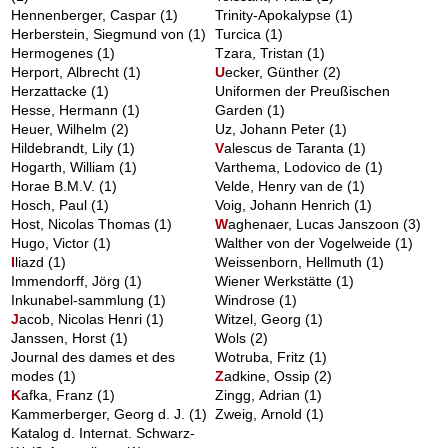
Hennenberger, Caspar
(1)
Trinity-Apokalypse
(1)
Herberstein, Siegmund von
(1)
Turcica
(1)
Hermogenes
(1)
Tzara, Tristan
(1)
Herport, Albrecht
(1)
U
ecker, Günther
(2)
Herzattacke
(1)
Uniformen der Preußischen
Hesse, Hermann
(1)
Garden
(1)
Heuer, Wilhelm
(2)
Uz, Johann Peter
(1)
Hildebrandt, Lily
(1)
V
alescus de Taranta
(1)
Hogarth, William
(1)
Varthema, Lodovico de
(1)
Horae B.M.V.
(1)
Velde, Henry van de
(1)
Hosch, Paul
(1)
Voig, Johann Henrich
(1)
Host, Nicolas Thomas
(1)
W
aghenaer, Lucas Janszoon
(3)
Hugo, Victor
(1)
Walther von der Vogelweide
(1)
I
liazd
(1)
Weissenborn, Hellmuth
(1)
Immendorff, Jörg
(1)
Wiener Werkstätte
(1)
Inkunabel-sammlung
(1)
Windrose
(1)
J
acob, Nicolas Henri
(1)
Witzel, Georg
(1)
Janssen, Horst
(1)
Wols
(2)
Journal des dames et des
Wotruba, Fritz
(1)
modes
(1)
Z
adkine, Ossip
(2)
K
afka, Franz
(1)
Zingg, Adrian
(1)
Kammerberger, Georg d. J.
(1)
Zweig, Arnold
(1)
Katalog d. Internat. Schwarz-