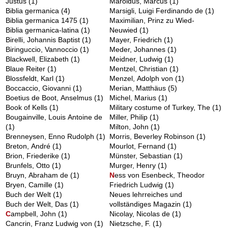
Justus
(1)
Maroldus, Marcus
(1)
Biblia germanica
(4)
Marsigli, Luigi Ferdinando de
(1)
Biblia germanica 1475
(1)
Maximilian, Prinz zu Wied-
Biblia germanica-latina
(1)
Neuwied
(1)
Birelli, Johannis Baptist
(1)
Mayer, Friedrich
(1)
Biringuccio, Vannoccio
(1)
Meder, Johannes
(1)
Blackwell, Elizabeth
(1)
Meidner, Ludwig
(1)
Blaue Reiter
(1)
Mentzel, Christian
(1)
Blossfeldt, Karl
(1)
Menzel, Adolph von
(1)
Boccaccio, Giovanni
(1)
Merian, Matthäus
(5)
Boetius de Boot, Anselmus
(1)
Michel, Marius
(1)
Book of Kells
(1)
Military costume of Turkey, The
(1)
Bougainville, Louis Antoine de
Miller, Philip
(1)
(1)
Milton, John
(1)
Brenneysen, Enno Rudolph
(1)
Morris, Beverley Robinson
(1)
Breton, André
(1)
Mourlot, Fernand
(1)
Brion, Friederike
(1)
Münster, Sebastian
(1)
Brunfels, Otto
(1)
Murger, Henry
(1)
Bruyn, Abraham de
(1)
N
ess von Esenbeck, Theodor
Bryen, Camille
(1)
Friedrich Ludwig
(1)
Buch der Welt
(1)
Neues lehrreiches und
Buch der Welt, Das
(1)
vollständiges Magazin
(1)
C
ampbell, John
(1)
Nicolay, Nicolas de
(1)
Cancrin, Franz Ludwig von
(1)
Nietzsche, F.
(1)