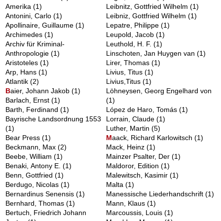
Amerika
(1)
Leibnitz, Gottfried Wilhelm
(1)
Antonini, Carlo
(1)
Leibniz, Gottfried Wilhelm
(1)
Apollinaire, Guillaume
(1)
Lepatre, Philippe
(1)
Archimedes
(1)
Leupold, Jacob
(1)
Archiv für Kriminal-
Leuthold, H. F.
(1)
Anthropologie
(1)
Linschoten, Jan Huygen van
(1)
Aristoteles
(1)
Lirer, Thomas
(1)
Arp, Hans
(1)
Livius, Titus
(1)
Atlantik
(2)
Livius,Titus
(1)
B
aier, Johann Jakob
(1)
Löhneysen, Georg Engelhard von
Barlach, Ernst
(1)
(1)
Barth, Ferdinand
(1)
López de Haro, Tomás
(1)
Bayrische Landsordnung 1553
Lorrain, Claude
(1)
(1)
Luther, Martin
(5)
Bear Press
(1)
M
aack, Richard Karlowitsch
(1)
Beckmann, Max
(2)
Mack, Heinz
(1)
Beebe, William
(1)
Mainzer Psalter, Der
(1)
Benaki, Antony E.
(1)
Maldoror, Edition
(1)
Benn, Gottfried
(1)
Malewitsch, Kasimir
(1)
Berdugo, Nicolas
(1)
Malta
(1)
Bernardinus Senensis
(1)
Manessische Liederhandschrift
(1)
Bernhard, Thomas
(1)
Mann, Klaus
(1)
Bertuch, Friedrich Johann
Marcoussis, Louis
(1)