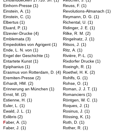
Einbanddecken 17./18. Jh.
(1)
Reuchlin, J.
(1)
Einhorn-Presse
(1)
Reuss, F.
(1)
Einstein, A.
(1)
Revolutions-Almanach
(1)
Einstein, C.
(1)
Reymann, D. G.
(1)
Elbertus
(1)
Richental, U.
(1)
Eluard, P.
(1)
Ridinger, J. E.
(1)
Elzevier-Drucke
(4)
Rilke, R. M.
(2)
Emblemata
(3)
Ringelnatz, J.
(1)
Empedokles von Agrigent
(1)
Ritsos, J.
(1)
Ende, L. N. von
(1)
Ritz, A.
(1)
Engel der Geschichte
(1)
Rivière, P.-L.
(1)
Entartete Kunst
(1)
Rixdorfer Drucke
(1)
Epiphanius
(1)
Roeingh, R.
(1)
Erasmus von Rotterdam, D.
(4)
Roethel, H. K.
(2)
Eremiten-Presse
(2)
Rohlfs, G.
(1)
Erhardt, HM.
(2)
Rohse, O.
(1)
Erinnerung an München
(1)
Roman, J. J. T.
(1)
Ernst, M.
(2)
Romanciers
(1)
Estienne, H.
(1)
Röntgen, W. C.
(1)
Euler, L.
(1)
Roques, J.
(1)
Ewald, J. L.
(1)
Rosinus, J.
(1)
Exlibris
(2)
Rössing, K.
(1)
F
aber, A.
(1)
Roth, D.
(1)
Faber, J.
(1)
Rother, R.
(1)