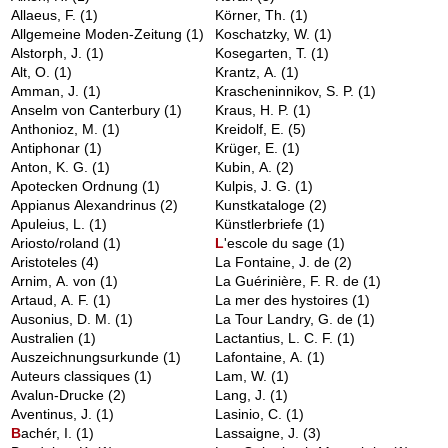
Allaeus, F.
(1)
Körner, Th.
(1)
Allgemeine Moden-Zeitung
(1)
Koschatzky, W.
(1)
Alstorph, J.
(1)
Kosegarten, T.
(1)
Alt, O.
(1)
Krantz, A.
(1)
Amman, J.
(1)
Krascheninnikov, S. P.
(1)
Anselm von Canterbury
(1)
Kraus, H. P.
(1)
Anthonioz, M.
(1)
Kreidolf, E.
(5)
Antiphonar
(1)
Krüger, E.
(1)
Anton, K. G.
(1)
Kubin, A.
(2)
Apotecken Ordnung
(1)
Kulpis, J. G.
(1)
Appianus Alexandrinus
(2)
Kunstkataloge
(2)
Apuleius, L.
(1)
Künstlerbriefe
(1)
Ariosto/roland
(1)
L
'escole du sage
(1)
Aristoteles
(4)
La Fontaine, J. de
(2)
Arnim, A. von
(1)
La Guérinière, F. R. de
(1)
Artaud, A. F.
(1)
La mer des hystoires
(1)
Ausonius, D. M.
(1)
La Tour Landry, G. de
(1)
Australien
(1)
Lactantius, L. C. F.
(1)
Auszeichnungsurkunde
(1)
Lafontaine, A.
(1)
Auteurs classiques
(1)
Lam, W.
(1)
Avalun-Drucke
(2)
Lang, J.
(1)
Aventinus, J.
(1)
Lasinio, C.
(1)
B
achér, I.
(1)
Lassaigne, J.
(3)