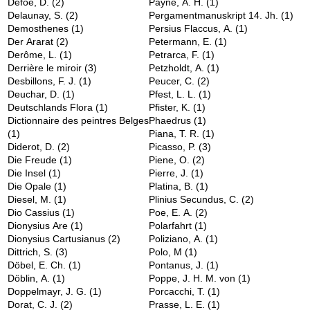
Defoe, D.
(2)
Payne, A. H.
(1)
Delaunay, S.
(2)
Pergamentmanuskript 14. Jh.
(1)
Demosthenes
(1)
Persius Flaccus, A.
(1)
Der Ararat
(2)
Petermann, E.
(1)
Derôme, L.
(1)
Petrarca, F.
(1)
Derrière le miroir
(3)
Petzholdt, A.
(1)
Desbillons, F. J.
(1)
Peucer, C.
(2)
Deuchar, D.
(1)
Pfest, L. L.
(1)
Deutschlands Flora
(1)
Pfister, K.
(1)
Dictionnaire des peintres Belges
Phaedrus
(1)
(1)
Piana, T. R.
(1)
Diderot, D.
(2)
Picasso, P.
(3)
Die Freude
(1)
Piene, O.
(2)
Die Insel
(1)
Pierre, J.
(1)
Die Opale
(1)
Platina, B.
(1)
Diesel, M.
(1)
Plinius Secundus, C.
(2)
Dio Cassius
(1)
Poe, E. A.
(2)
Dionysius Are
(1)
Polarfahrt
(1)
Dionysius Cartusianus
(2)
Poliziano, A.
(1)
Dittrich, S.
(3)
Polo, M
(1)
Döbel, E. Ch.
(1)
Pontanus, J.
(1)
Döblin, A.
(1)
Poppe, J. H. M. von
(1)
Doppelmayr, J. G.
(1)
Porcacchi, T.
(1)
Dorat, C. J.
(2)
Prasse, L. E.
(1)