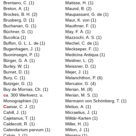
Brentano, C.
(1)
Matisse, H.
(1)
Breton, A.
(1)
Maund, B.
(2)
Brockes, B. H.
(2)
Maupassant, G. de
(1)
Brusberg, D.
(1)
Maur, K. von
(1)
Buchanan, G.
(1)
Mauthner, F.
(1)
Büchner, G.
(1)
May, F. A.
(1)
Bucolica
(1)
Mazzochi, A. S.
(1)
Buffon, G. L. L. de
(1)
Mechel, C. de
(1)
Bugenhagen, J.
(1)
Meckseper, F.
(1)
Buoninsegni, P.
(1)
Medicina Antiqua
(1)
Bürger, G. A.
(1)
Meidner, L.
(2)
Burley, W.
(1)
Meissner, D.
(1)
Burnet, D.
(1)
Mejer, J.
(1)
Bury, C.
(1)
Melanchthon, P.
(6)
Butziger, G.
(1)
Mercator, G.
(4)
Buy de Mornas, Ch.
(1)
Merian, M.
(8)
c
a. 300 Werkverz. u.
Merian, M. S.
(1)
Monographien
(1)
Mermann von Schönberg, T.
(1)
C
aesar, C. J.
(1)
Metius, A.
(1)
Cahill, J.
(1)
Micraelius, J.
(1)
Cajetanus, T.
(1)
Militär-Karten
(1)
Caldecott, R.
(1)
Miller, H.
(1)
Calendarium parvum
(1)
Milton, J.
(1)
Calvin, J.
(1)
Miniatur
(1)