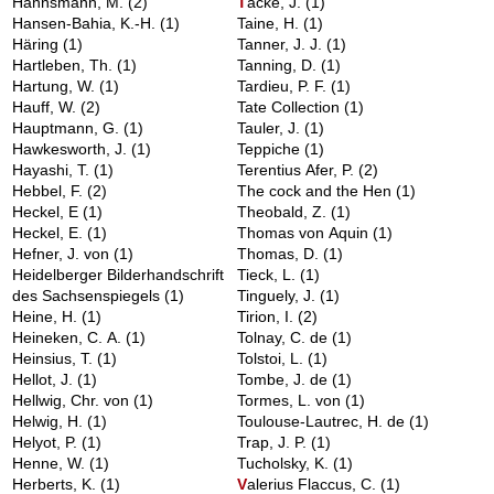
Hannsmann, M.
(2)
T
acke, J.
(1)
Hansen-Bahia, K.-H.
(1)
Taine, H.
(1)
Häring
(1)
Tanner, J. J.
(1)
Hartleben, Th.
(1)
Tanning, D.
(1)
Hartung, W.
(1)
Tardieu, P. F.
(1)
Hauff, W.
(2)
Tate Collection
(1)
Hauptmann, G.
(1)
Tauler, J.
(1)
Hawkesworth, J.
(1)
Teppiche
(1)
Hayashi, T.
(1)
Terentius Afer, P.
(2)
Hebbel, F.
(2)
The cock and the Hen
(1)
Heckel, E
(1)
Theobald, Z.
(1)
Heckel, E.
(1)
Thomas von Aquin
(1)
Hefner, J. von
(1)
Thomas, D.
(1)
Heidelberger Bilderhandschrift
Tieck, L.
(1)
des Sachsenspiegels
(1)
Tinguely, J.
(1)
Heine, H.
(1)
Tirion, I.
(2)
Heineken, C. A.
(1)
Tolnay, C. de
(1)
Heinsius, T.
(1)
Tolstoi, L.
(1)
Hellot, J.
(1)
Tombe, J. de
(1)
Hellwig, Chr. von
(1)
Tormes, L. von
(1)
Helwig, H.
(1)
Toulouse-Lautrec, H. de
(1)
Helyot, P.
(1)
Trap, J. P.
(1)
Henne, W.
(1)
Tucholsky, K.
(1)
Herberts, K.
(1)
V
alerius Flaccus, C.
(1)