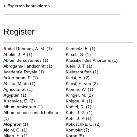
>
Experten kontaktieren
Register
A
bdel-Rahman, A. M.
(1)
Kienholz, E.
(1)
Abelin, J. P.
(1)
Kirsch, S.
(1)
Ablum de costumes
(1)
Klassiker des Altertums
(1)
Abrogans-Handschrift
(1)
Klein, J. T.
(1)
Academie Royale
(1)
Kleinschriften
(1)
Ackermann, P.
(1)
Kleist, H.
(2)
Afflitto, M. de
(1)
Kleist, H. von
(2)
Agricola, G.
(1)
Klemm, W.
(1)
Ä
gypten
(1)
Klinger, M.
(2)
A
ischylos, E.
(2)
Knigge, A.
(1)
Album amicorum
(1)
Knötel, R.
(1)
Album esposizioni di belle arti
Kohl, J. G.
(1)
(1)
Kohl, J. P.
(1)
Alciphron
(1)
Kokoschka, O.
(2)
Aldini, G.
(1)
Konvolut
(7)
Alken, H.
(1)
Koran
(5)