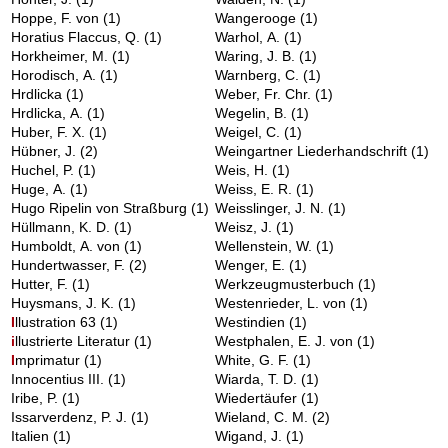
Hoppe, F. von
(1)
Wangerooge
(1)
Horatius Flaccus, Q.
(1)
Warhol, A.
(1)
Horkheimer, M.
(1)
Waring, J. B.
(1)
Horodisch, A.
(1)
Warnberg, C.
(1)
Hrdlicka
(1)
Weber, Fr. Chr.
(1)
Hrdlicka, A.
(1)
Wegelin, B.
(1)
Huber, F. X.
(1)
Weigel, C.
(1)
Hübner, J.
(2)
Weingartner Liederhandschrift
(1)
Huchel, P.
(1)
Weis, H.
(1)
Huge, A.
(1)
Weiss, E. R.
(1)
Hugo Ripelin von Straßburg
(1)
Weisslinger, J. N.
(1)
Hüllmann, K. D.
(1)
Weisz, J.
(1)
Humboldt, A. von
(1)
Wellenstein, W.
(1)
Hundertwasser, F.
(2)
Wenger, E.
(1)
Hutter, F.
(1)
Werkzeugmusterbuch
(1)
Huysmans, J. K.
(1)
Westenrieder, L. von
(1)
I
llustration 63
(1)
Westindien
(1)
i
llustrierte Literatur
(1)
Westphalen, E. J. von
(1)
I
mprimatur
(1)
White, G. F.
(1)
Innocentius III.
(1)
Wiarda, T. D.
(1)
Iribe, P.
(1)
Wiedertäufer
(1)
Issarverdenz, P. J.
(1)
Wieland, C. M.
(2)
Italien
(1)
Wigand, J.
(1)