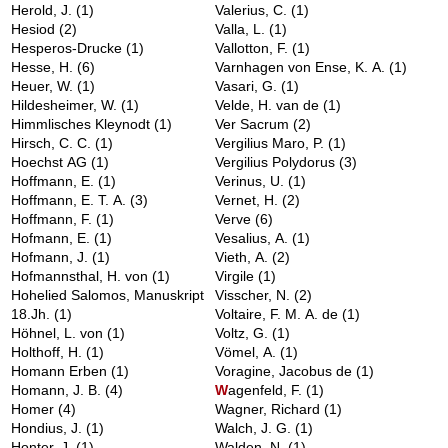
Herold, J.
(1)
Valerius, C.
(1)
Hesiod
(2)
Valla, L.
(1)
Hesperos-Drucke
(1)
Vallotton, F.
(1)
Hesse, H.
(6)
Varnhagen von Ense, K. A.
(1)
Heuer, W.
(1)
Vasari, G.
(1)
Hildesheimer, W.
(1)
Velde, H. van de
(1)
Himmlisches Kleynodt
(1)
Ver Sacrum
(2)
Hirsch, C. C.
(1)
Vergilius Maro, P.
(1)
Hoechst AG
(1)
Vergilius Polydorus
(3)
Hoffmann, E.
(1)
Verinus, U.
(1)
Hoffmann, E. T. A.
(3)
Vernet, H.
(2)
Hoffmann, F.
(1)
Verve
(6)
Hofmann, E.
(1)
Vesalius, A.
(1)
Hofmann, J.
(1)
Vieth, A.
(2)
Hofmannsthal, H. von
(1)
Virgile
(1)
Hohelied Salomos, Manuskript
Visscher, N.
(2)
18.Jh.
(1)
Voltaire, F. M. A. de
(1)
Höhnel, L. von
(1)
Voltz, G.
(1)
Holthoff, H.
(1)
Vömel, A.
(1)
Homann Erben
(1)
Voragine, Jacobus de
(1)
Homann, J. B.
(4)
W
agenfeld, F.
(1)
Homer
(4)
Wagner, Richard
(1)
Hondius, J.
(1)
Walch, J. G.
(1)
Honter, J.
(1)
Walden, N.
(1)