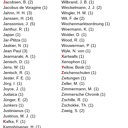
J
acobsen, B.
(2)
Wilbrand, J. B.
(1)
Jacobus de Voragine
(1)
Winckelmann, J. J.
(2)
Jahnn, H. H.
(3)
Wingler, H. M.
(1)
Janssen, H.
(14)
Wit, F. de
(2)
Janssonius, J.
(5)
Wochenmarktsordnung
(1)
Janthur, R.
(1)
Woermann, K.
(1)
Japan
(1)
Wolder, D.
(1)
Jar-Ptitza
(1)
Wood, R.
(1)
Jaskier, N.
(1)
Wouwerman, P.
(1)
Jean Paul
(3)
Wyle, N. von
(1)
Jeannaraki, A.
(1)
X
artwalls
(1)
Jenisch, D.
(1)
Xenophon
(1)
Jens, W.
(1)
Y
ellow, Book
(1)
Jentsch, R.
(1)
Z
eichenschulen
(1)
Jester, F. E.
(1)
Zeitungen
(1)
Jörg, I.
(1)
Zeller, M.
(1)
Joyce, J.
(1)
Zimmermann, M.
(1)
Judaica
(1)
Zimmersche Chronik
(1)
Jünger, E.
(2)
Zschille, R.
(1)
Junkers
(1)
Zschokke, Th.
(1)
Justinianus
(1)
Zweig, S.
(2)
Justinus, M. J.
(1)
K
afka, F.
(1)
Kamphövener, H.
(1)