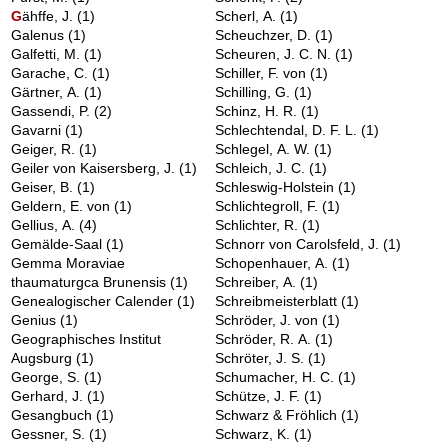
G
ähffe, J.
(1)
Scherl, A.
(1)
Galenus
(1)
Scheuchzer, D.
(1)
Galfetti, M.
(1)
Scheuren, J. C. N.
(1)
Garache, C.
(1)
Schiller, F. von
(1)
Gärtner, A.
(1)
Schilling, G.
(1)
Gassendi, P.
(2)
Schinz, H. R.
(1)
Gavarni
(1)
Schlechtendal, D. F. L.
(1)
Geiger, R.
(1)
Schlegel, A. W.
(1)
Geiler von Kaisersberg, J.
(1)
Schleich, J. C.
(1)
Geiser, B.
(1)
Schleswig-Holstein
(1)
Geldern, E. von
(1)
Schlichtegroll, F.
(1)
Gellius, A.
(4)
Schlichter, R.
(1)
Gemälde-Saal
(1)
Schnorr von Carolsfeld, J.
(1)
Gemma Moraviae
Schopenhauer, A.
(1)
thaumaturgca Brunensis
(1)
Schreiber, A.
(1)
Genealogischer Calender
(1)
Schreibmeisterblatt
(1)
Genius
(1)
Schröder, J. von
(1)
Geographisches Institut
Schröder, R. A.
(1)
Augsburg
(1)
Schröter, J. S.
(1)
George, S.
(1)
Schumacher, H. C.
(1)
Gerhard, J.
(1)
Schütze, J. F.
(1)
Gesangbuch
(1)
Schwarz & Fröhlich
(1)
Gessner, S.
(1)
Schwarz, K.
(1)