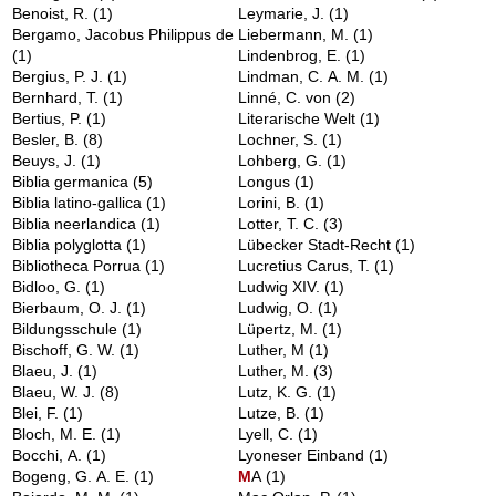
Benoist, R.
(1)
Leymarie, J.
(1)
Bergamo, Jacobus Philippus de
Liebermann, M.
(1)
(1)
Lindenbrog, E.
(1)
Bergius, P. J.
(1)
Lindman, C. A. M.
(1)
Bernhard, T.
(1)
Linné, C. von
(2)
Bertius, P.
(1)
Literarische Welt
(1)
Besler, B.
(8)
Lochner, S.
(1)
Beuys, J.
(1)
Lohberg, G.
(1)
Biblia germanica
(5)
Longus
(1)
Biblia latino-gallica
(1)
Lorini, B.
(1)
Biblia neerlandica
(1)
Lotter, T. C.
(3)
Biblia polyglotta
(1)
Lübecker Stadt-Recht
(1)
Bibliotheca Porrua
(1)
Lucretius Carus, T.
(1)
Bidloo, G.
(1)
Ludwig XIV.
(1)
Bierbaum, O. J.
(1)
Ludwig, O.
(1)
Bildungsschule
(1)
Lüpertz, M.
(1)
Bischoff, G. W.
(1)
Luther, M
(1)
Blaeu, J.
(1)
Luther, M.
(3)
Blaeu, W. J.
(8)
Lutz, K. G.
(1)
Blei, F.
(1)
Lutze, B.
(1)
Bloch, M. E.
(1)
Lyell, C.
(1)
Bocchi, A.
(1)
Lyoneser Einband
(1)
Bogeng, G. A. E.
(1)
M
A
(1)