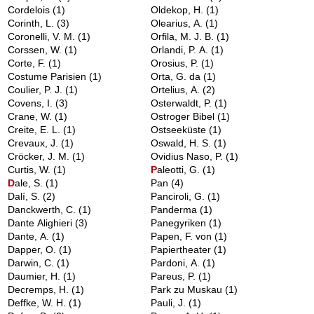
Cordelois
(1)
Oldekop, H.
(1)
Corinth, L.
(3)
Olearius, A.
(1)
Coronelli, V. M.
(1)
Orfila, M. J. B.
(1)
Corssen, W.
(1)
Orlandi, P. A.
(1)
Corte, F.
(1)
Orosius, P.
(1)
Costume Parisien
(1)
Orta, G. da
(1)
Coulier, P. J.
(1)
Ortelius, A.
(2)
Covens, I.
(3)
Osterwaldt, P.
(1)
Crane, W.
(1)
Ostroger Bibel
(1)
Creite, E. L.
(1)
Ostseeküste
(1)
Crevaux, J.
(1)
Oswald, H. S.
(1)
Cröcker, J. M.
(1)
Ovidius Naso, P.
(1)
Curtis, W.
(1)
P
aleotti, G.
(1)
D
ale, S.
(1)
Pan
(4)
Dalí, S.
(2)
Panciroli, G.
(1)
Danckwerth, C.
(1)
Panderma
(1)
Dante Alighieri
(3)
Panegyriken
(1)
Dante, A.
(1)
Papen, F. von
(1)
Dapper, O.
(1)
Papiertheater
(1)
Darwin, C.
(1)
Pardoni, A.
(1)
Daumier, H.
(1)
Pareus, P.
(1)
Decremps, H.
(1)
Park zu Muskau
(1)
Deffke, W. H.
(1)
Pauli, J.
(1)