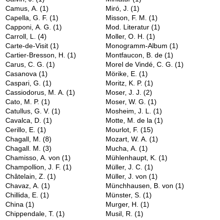
Camus, A.
(1)
Miró, J.
(1)
Capella, G. F.
(1)
Misson, F. M.
(1)
Capponi, A. G.
(1)
Mod. Literatur
(1)
Carroll, L.
(4)
Moller, O. H.
(1)
Carte-de-Visit
(1)
Monogramm-Album
(1)
Cartier-Bresson, H.
(1)
Montfaucon, B. de
(1)
Carus, C. G.
(1)
Morel de Vindé, C. G.
(1)
Casanova
(1)
Mörike, E.
(1)
Caspari, G.
(1)
Moritz, K. P.
(1)
Cassiodorus, M. A.
(1)
Moser, J. J.
(2)
Cato, M. P.
(1)
Moser, W. G.
(1)
Catullus, G. V.
(1)
Mosheim, J. L.
(1)
Cavalca, D.
(1)
Motte, M. de la
(1)
Cerillo, E.
(1)
Mourlot, F.
(15)
Chagall, M.
(8)
Mozart, W. A.
(1)
Chagall. M.
(3)
Mucha, A.
(1)
Chamisso, A. von
(1)
Mühlenhaupt, K.
(1)
Champollion, J. F.
(1)
Müller, J. C.
(1)
Châtelain, Z.
(1)
Müller, J. von
(1)
Chavaz, A.
(1)
Münchhausen, B. von
(1)
Chillida, E.
(1)
Münster, S.
(1)
China
(1)
Murger, H.
(1)
Chippendale, T.
(1)
Musil, R.
(1)