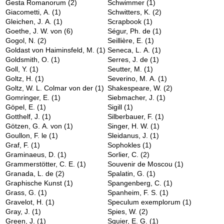
Gesta Romanorum
(2)
Schwimmer
(1)
Giacometti, A.
(1)
Schwitters, K.
(2)
Gleichen, J. A.
(1)
Scrapbook
(1)
Goethe, J. W. von
(6)
Ségur, Ph. de
(1)
Gogol, N.
(2)
Seillière, E.
(1)
Goldast von Haiminsfeld, M.
(1)
Seneca, L. A.
(1)
Goldsmith, O.
(1)
Serres, J. de
(1)
Goll, Y.
(1)
Seutter, M.
(1)
Goltz, H.
(1)
Severino, M. A.
(1)
Goltz, W. L. Colmar von der
(1)
Shakespeare, W.
(2)
Gomringer, E.
(1)
Siebmacher, J.
(1)
Göpel, E.
(1)
Sigill
(1)
Gotthelf, J.
(1)
Silberbauer, F.
(1)
Götzen, G. A. von
(1)
Singer, H. W.
(1)
Goullon, F. le
(1)
Sleidanus, J.
(1)
Graf, F.
(1)
Sophokles
(1)
Graminaeus, D.
(1)
Sorlier, C.
(2)
Grammerstötter, C. E.
(1)
Souvenir de Moscou
(1)
Granada, L. de
(2)
Spalatin, G.
(1)
Graphische Kunst
(1)
Spangenberg, C.
(1)
Grass, G.
(1)
Spanheim, F. S.
(1)
Gravelot, H.
(1)
Speculum exemplorum
(1)
Gray, J.
(1)
Spies, W.
(2)
Green, J.
(1)
Squier, E. G.
(1)