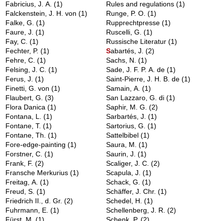
Fabricius, J. A.
(1)
Rules and regulations
(1)
Falckenstein, J. H. von
(1)
Runge, P. O.
(1)
Falke, G.
(1)
Rupprechtpresse
(1)
Faure, J.
(1)
Ruscelli, G.
(1)
Fay, C.
(1)
Russische Literatur
(1)
Fechter, P.
(1)
S
abartés, J.
(2)
Fehre, C.
(1)
Sachs, N.
(1)
Felsing, J. C.
(1)
Sade, J. F. P. A. de
(1)
Ferus, J.
(1)
Saint-Pierre, J. H. B. de
(1)
Finetti, G. von
(1)
Samain, A.
(1)
Flaubert, G.
(3)
San Lazzaro, G. di
(1)
Flora Danica
(1)
Saphir, M. G.
(2)
Fontana, L.
(1)
Sarbartés, J.
(1)
Fontane, T.
(1)
Sartorius, G.
(1)
Fontane, Th.
(1)
Sattelbibel
(1)
Fore-edge-painting
(1)
Saura, M.
(1)
Forstner, C.
(1)
Saurin, J.
(1)
Frank, F.
(2)
Scaliger, J. C.
(2)
Fransche Merkurius
(1)
Scapula, J.
(1)
Freitag, A.
(1)
Schack, G.
(1)
Freud, S.
(1)
Schäffer, J. Chr.
(1)
Friedrich II., d. Gr.
(2)
Schedel, H.
(1)
Fuhrmann, E.
(1)
Schellenberg, J. R.
(2)
Fürst, M.
(1)
Schenk, P.
(2)