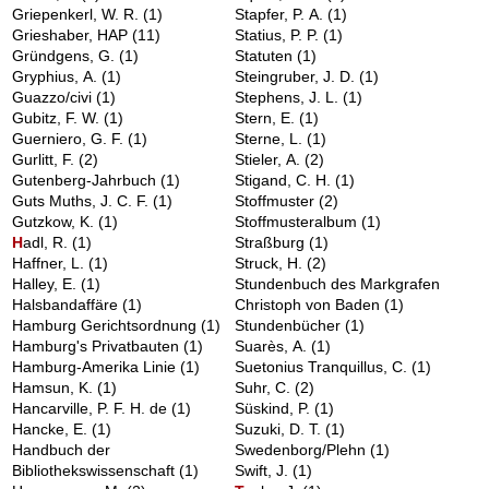
Griepenkerl, W. R.
(1)
Stapfer, P. A.
(1)
Grieshaber, HAP
(11)
Statius, P. P.
(1)
Gründgens, G.
(1)
Statuten
(1)
Gryphius, A.
(1)
Steingruber, J. D.
(1)
Guazzo/civi
(1)
Stephens, J. L.
(1)
Gubitz, F. W.
(1)
Stern, E.
(1)
Guerniero, G. F.
(1)
Sterne, L.
(1)
Gurlitt, F.
(2)
Stieler, A.
(2)
Gutenberg-Jahrbuch
(1)
Stigand, C. H.
(1)
Guts Muths, J. C. F.
(1)
Stoffmuster
(2)
Gutzkow, K.
(1)
Stoffmusteralbum
(1)
H
adl, R.
(1)
Straßburg
(1)
Haffner, L.
(1)
Struck, H.
(2)
Halley, E.
(1)
Stundenbuch des Markgrafen
Halsbandaffäre
(1)
Christoph von Baden
(1)
Hamburg Gerichtsordnung
(1)
Stundenbücher
(1)
Hamburg's Privatbauten
(1)
Suarès, A.
(1)
Hamburg-Amerika Linie
(1)
Suetonius Tranquillus, C.
(1)
Hamsun, K.
(1)
Suhr, C.
(2)
Hancarville, P. F. H. de
(1)
Süskind, P.
(1)
Hancke, E.
(1)
Suzuki, D. T.
(1)
Handbuch der
Swedenborg/Plehn
(1)
Bibliothekswissenschaft
(1)
Swift, J.
(1)