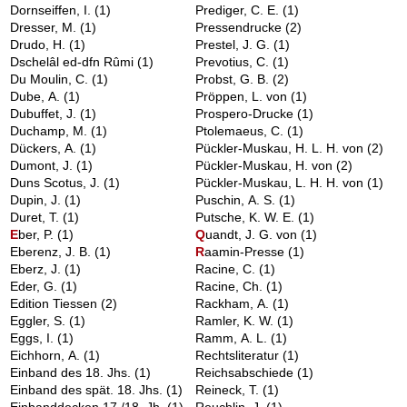
Dornseiffen, I.
(1)
Prediger, C. E.
(1)
Dresser, M.
(1)
Pressendrucke
(2)
Drudo, H.
(1)
Prestel, J. G.
(1)
Dschelâl ed-dfn Rûmi
(1)
Prevotius, C.
(1)
Du Moulin, C.
(1)
Probst, G. B.
(2)
Dube, A.
(1)
Pröppen, L. von
(1)
Dubuffet, J.
(1)
Prospero-Drucke
(1)
Duchamp, M.
(1)
Ptolemaeus, C.
(1)
Dückers, A.
(1)
Pückler-Muskau, H. L. H. von
(2)
Dumont, J.
(1)
Pückler-Muskau, H. von
(2)
Duns Scotus, J.
(1)
Pückler-Muskau, L. H. H. von
(1)
Dupin, J.
(1)
Puschin, A. S.
(1)
Duret, T.
(1)
Putsche, K. W. E.
(1)
E
ber, P.
(1)
Q
uandt, J. G. von
(1)
Eberenz, J. B.
(1)
R
aamin-Presse
(1)
Eberz, J.
(1)
Racine, C.
(1)
Eder, G.
(1)
Racine, Ch.
(1)
Edition Tiessen
(2)
Rackham, A.
(1)
Eggler, S.
(1)
Ramler, K. W.
(1)
Eggs, I.
(1)
Ramm, A. L.
(1)
Eichhorn, A.
(1)
Rechtsliteratur
(1)
Einband des 18. Jhs.
(1)
Reichsabschiede
(1)
Einband des spät. 18. Jhs.
(1)
Reineck, T.
(1)