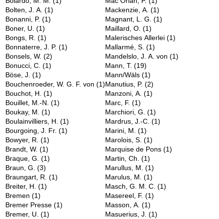
Boiardo, M. M.
(1)
Mac Orlan, P.
(1)
Bolten, J. A.
(1)
Mackenzie, A.
(1)
Bonanni, P.
(1)
Magnant, L. G.
(1)
Boner, U.
(1)
Maillard, O.
(1)
Bongs, R.
(1)
Malerisches Allerlei
(1)
Bonnaterre, J. P.
(1)
Mallarmé, S.
(1)
Bonsels, W.
(2)
Mandelslo, J. A. von
(1)
Bonucci, C.
(1)
Mann, T.
(19)
Böse, J.
(1)
Mann/Wäls
(1)
Bouchenroeder, W. G. F. von
(1)
Manutius, P.
(2)
Bouchot, H.
(1)
Manzoni, A.
(1)
Bouillet, M.-N.
(1)
Marc, F.
(1)
Boukay, M.
(1)
Marchiori, G.
(1)
Boulainvilliers, H.
(1)
Mardrus, J.-C.
(1)
Bourgoing, J. Fr.
(1)
Marini, M.
(1)
Bowyer, R.
(1)
Marolois, S.
(1)
Brandt, W.
(1)
Marquise de Pons
(1)
Braque, G.
(1)
Martin, Ch.
(1)
Braun, G.
(3)
Marullus, M.
(1)
Braungart, R.
(1)
Marulus, M.
(1)
Breiter, H.
(1)
Masch, G. M. C.
(1)
Bremen
(1)
Masereel, F.
(1)
Bremer Presse
(1)
Masson, A.
(1)
Bremer, U.
(1)
Masuerius, J.
(1)