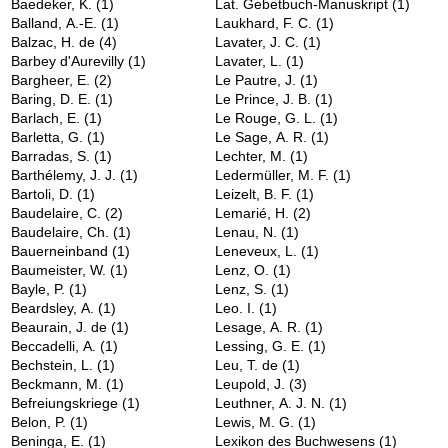
Baedeker, K.
(1)
Lat. Gebetbuch-Manuskript
(1)
Balland, A.-E.
(1)
Laukhard, F. C.
(1)
Balzac, H. de
(4)
Lavater, J. C.
(1)
Barbey d'Aurevilly
(1)
Lavater, L.
(1)
Bargheer, E.
(2)
Le Pautre, J.
(1)
Baring, D. E.
(1)
Le Prince, J. B.
(1)
Barlach, E.
(1)
Le Rouge, G. L.
(1)
Barletta, G.
(1)
Le Sage, A. R.
(1)
Barradas, S.
(1)
Lechter, M.
(1)
Barthélemy, J. J.
(1)
Ledermüller, M. F.
(1)
Bartoli, D.
(1)
Leizelt, B. F.
(1)
Baudelaire, C.
(2)
Lemarié, H.
(2)
Baudelaire, Ch.
(1)
Lenau, N.
(1)
Bauerneinband
(1)
Leneveux, L.
(1)
Baumeister, W.
(1)
Lenz, O.
(1)
Bayle, P.
(1)
Lenz, S.
(1)
Beardsley, A.
(1)
Leo. I.
(1)
Beaurain, J. de
(1)
Lesage, A. R.
(1)
Beccadelli, A.
(1)
Lessing, G. E.
(1)
Bechstein, L.
(1)
Leu, T. de
(1)
Beckmann, M.
(1)
Leupold, J.
(3)
Befreiungskriege
(1)
Leuthner, A. J. N.
(1)
Belon, P.
(1)
Lewis, M. G.
(1)
Beninga, E.
(1)
Lexikon des Buchwesens
(1)