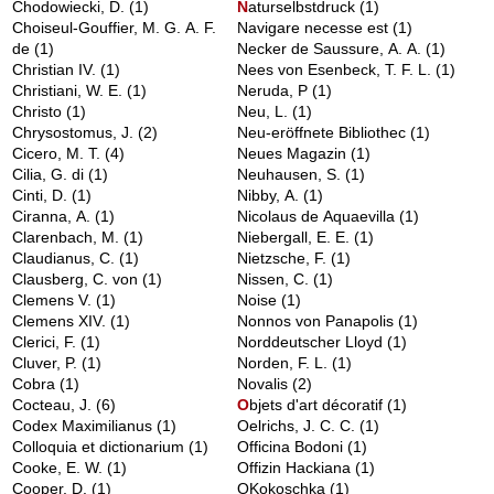
Chodowiecki, D.
(1)
N
aturselbstdruck
(1)
Choiseul-Gouffier, M. G. A. F.
Navigare necesse est
(1)
de
(1)
Necker de Saussure, A. A.
(1)
Christian IV.
(1)
Nees von Esenbeck, T. F. L.
(1)
Christiani, W. E.
(1)
Neruda, P
(1)
Christo
(1)
Neu, L.
(1)
Chrysostomus, J.
(2)
Neu-eröffnete Bibliothec
(1)
Cicero, M. T.
(4)
Neues Magazin
(1)
Cilia, G. di
(1)
Neuhausen, S.
(1)
Cinti, D.
(1)
Nibby, A.
(1)
Ciranna, A.
(1)
Nicolaus de Aquaevilla
(1)
Clarenbach, M.
(1)
Niebergall, E. E.
(1)
Claudianus, C.
(1)
Nietzsche, F.
(1)
Clausberg, C. von
(1)
Nissen, C.
(1)
Clemens V.
(1)
Noise
(1)
Clemens XIV.
(1)
Nonnos von Panapolis
(1)
Clerici, F.
(1)
Norddeutscher Lloyd
(1)
Cluver, P.
(1)
Norden, F. L.
(1)
Cobra
(1)
Novalis
(2)
Cocteau, J.
(6)
O
bjets d'art décoratif
(1)
Codex Maximilianus
(1)
Oelrichs, J. C. C.
(1)
Colloquia et dictionarium
(1)
Officina Bodoni
(1)
Cooke, E. W.
(1)
Offizin Hackiana
(1)
Cooper, D.
(1)
OKokoschka
(1)