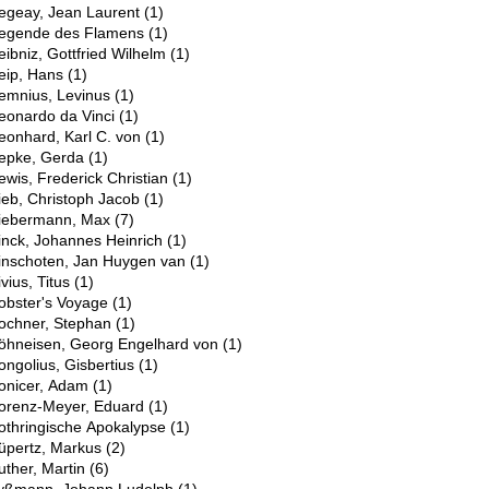
egeay, Jean Laurent
(1)
egende des Flamens
(1)
eibniz, Gottfried Wilhelm
(1)
eip, Hans
(1)
emnius, Levinus
(1)
eonardo da Vinci
(1)
eonhard, Karl C. von
(1)
epke, Gerda
(1)
ewis, Frederick Christian
(1)
ieb, Christoph Jacob
(1)
iebermann, Max
(7)
inck, Johannes Heinrich
(1)
inschoten, Jan Huygen van
(1)
ivius, Titus
(1)
obster's Voyage
(1)
ochner, Stephan
(1)
öhneisen, Georg Engelhard von
(1)
ongolius, Gisbertius
(1)
onicer, Adam
(1)
orenz-Meyer, Eduard
(1)
othringische Apokalypse
(1)
üpertz, Markus
(2)
uther, Martin
(6)