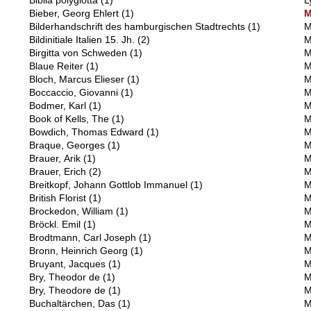
Biblia polyglotta
(1)
L
Bieber, Georg Ehlert
(1)
Bilderhandschrift des hamburgischen Stadtrechts
(1)
M
Bildinitiale Italien 15. Jh.
(2)
M
Birgitta von Schweden
(1)
M
Blaue Reiter
(1)
M
Bloch, Marcus Elieser
(1)
M
Boccaccio, Giovanni
(1)
M
Bodmer, Karl
(1)
M
Book of Kells, The
(1)
M
Bowdich, Thomas Edward
(1)
M
Braque, Georges
(1)
M
Brauer, Arik
(1)
M
Brauer, Erich
(2)
M
Breitkopf, Johann Gottlob Immanuel
(1)
M
British Florist
(1)
M
Brockedon, William
(1)
M
Bröckl. Emil
(1)
M
Brodtmann, Carl Joseph
(1)
M
Bronn, Heinrich Georg
(1)
M
Bruyant, Jacques
(1)
M
Bry, Theodor de
(1)
M
Bry, Theodore de
(1)
M
Buchaltärchen, Das
(1)
M