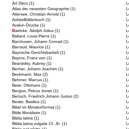
Art Déco
(1)
L
Atlas der neuesten Geographie
(1)
L
Attersee, Christian Arnold
(1)
L
Aufstellbilderbuch
(1)
L
Avalun-Drucke
(1)
L
B
aetcke, Adolph Julius
(1)
L
Baltard, Louis-Pierre
(1)
L
Barchusen, Johann Conrad
(1)
L
Barraud, Maurice
(1)
L
Bayrische Gerichtsbarkeit
(1)
L
Bayros, Franz von
(1)
L
Beardsley, Aubrey
(1)
L
Becher, Johann Joachim
(1)
L
Beckmann, Max
(2)
L
Behmer, Marcus
(1)
L
Beier, Ottohans
(1)
L
Bergius, Petrus Jonas
(1)
L
Bertuch, Friedrich Johann Justus
(2)
L
Besler, Basilius
(1)
L
Bibel im Miniaturformat
(1)
L
Bible Moralisée
(1)
L
Biblia latina
(1)
L
Biblia latina vulgata 13. Jh.
(1)
L