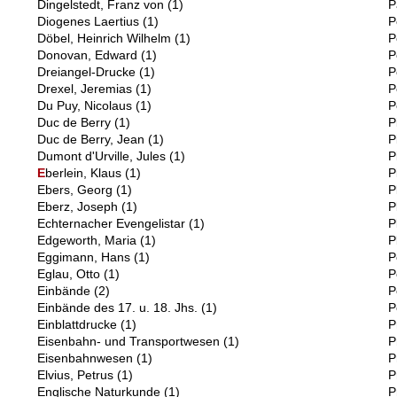
Dingelstedt, Franz von
(1)
P
Diogenes Laertius
(1)
P
Döbel, Heinrich Wilhelm
(1)
P
Donovan, Edward
(1)
P
Dreiangel-Drucke
(1)
P
Drexel, Jeremias
(1)
P
Du Puy, Nicolaus
(1)
P
Duc de Berry
(1)
P
Duc de Berry, Jean
(1)
P
Dumont d'Urville, Jules
(1)
P
E
berlein, Klaus
(1)
P
Ebers, Georg
(1)
P
Eberz, Joseph
(1)
P
Echternacher Evengelistar
(1)
P
Edgeworth, Maria
(1)
P
Eggimann, Hans
(1)
P
Eglau, Otto
(1)
P
Einbände
(2)
P
Einbände des 17. u. 18. Jhs.
(1)
P
Einblattdrucke
(1)
P
Eisenbahn- und Transportwesen
(1)
P
Eisenbahnwesen
(1)
P
Elvius, Petrus
(1)
P
Englische Naturkunde
(1)
P