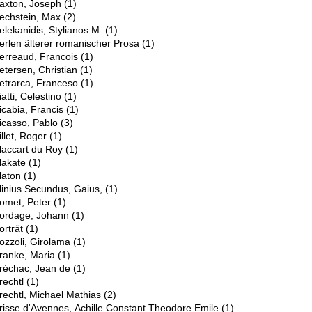
axton, Joseph
(1)
echstein, Max
(2)
elekanidis, Stylianos M.
(1)
erlen älterer romanischer Prosa
(1)
erreaud, Francois
(1)
etersen, Christian
(1)
etrarca, Franceso
(1)
iatti, Celestino
(1)
icabia, Francis
(1)
icasso, Pablo
(3)
illet, Roger
(1)
laccart du Roy
(1)
lakate
(1)
laton
(1)
linius Secundus, Gaius,
(1)
omet, Peter
(1)
ordage, Johann
(1)
orträt
(1)
ozzoli, Girolama
(1)
ranke, Maria
(1)
réchac, Jean de
(1)
rechtl
(1)
rechtl, Michael Mathias
(2)
risse d'Avennes, Achille Constant Theodore Emile
(1)