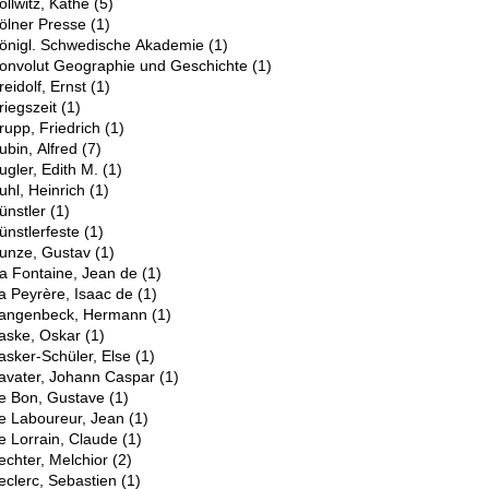
ollwitz, Käthe
(5)
ölner Presse
(1)
önigl. Schwedische Akademie
(1)
onvolut Geographie und Geschichte
(1)
reidolf, Ernst
(1)
riegszeit
(1)
rupp, Friedrich
(1)
ubin, Alfred
(7)
ugler, Edith M.
(1)
uhl, Heinrich
(1)
ünstler
(1)
ünstlerfeste
(1)
unze, Gustav
(1)
a Fontaine, Jean de
(1)
a Peyrère, Isaac de
(1)
angenbeck, Hermann
(1)
aske, Oskar
(1)
asker-Schüler, Else
(1)
avater, Johann Caspar
(1)
e Bon, Gustave
(1)
e Laboureur, Jean
(1)
e Lorrain, Claude
(1)
echter, Melchior
(2)
eclerc, Sebastien
(1)