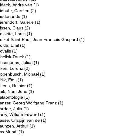
ideck, André van
(1)
iebuhr, Carsten
(2)
iederlande
(1)
ierendorf, Galerie
(1)
issen, Claus
(2)
oisette, Louis
(1)
oizet-Saint-Paul, Jean Francois Gaspard
(1)
olde, Emil
(1)
ovalis
(1)
O
belisk-Druck
(1)
bsequens, Julius
(1)
ken, Lorenz
(2)
ppenbusch, Michael
(1)
rlik, Emil
(1)
ttens, Reinier
(1)
aik, Nam June
(1)
aläontologie
(1)
anzer, Georg Wolfgang Franz
(1)
ardoe, Julia
(1)
arry, William Edward
(1)
asse, Crispijn van de
(1)
aunzen, Arthur
(1)
ax Mundi
(1)