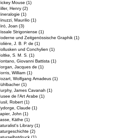
ickey Mouse
(1)
iller, Henry
(2)
ineralogie
(1)
inuzzi, Maurilio
(1)
iró, Joan
(3)
issale Strigoniense
(1)
oderne und Zeitgenössische Graphik
(1)
olière, J. B. P. de
(1)
ollusken und Conchylien
(1)
oltke, S. M. S.
(1)
ontano, Giovanni Battista
(1)
organ, Jacques de
(1)
orris, William
(1)
ozart, Wolfgang Amadeus
(1)
ühlbacher
(1)
urphy, James Cavanah
(1)
usee de l'Art Arabe
(1)
usil, Robert
(1)
ydorge, Claude
(1)
N
apier, John
(1)
asse, Käthe
(1)
aturalist's Library
(1)
aturgeschichte
(2)
aturselbstdruck
(1)