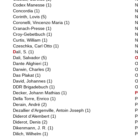
Codex Manesse
(1)
N
Concordia
(1)
N
Corinth, Lovis
(5)
N
Coronelli, Vincenzo Maria
(1)
N
Cranach-Presse
(1)
N
Croy-Gebetbuch
(1)
N
Curtis, William
(1)
N
Czeschka, Carl Otto
(1)
N
D
alí, S.
(1)
N
Dali, Salvador
(5)
Dante Alighieri
(1)
O
Darwin, Charles
(3)
O
Das Plakat
(1)
O
David, Johannes
(1)
O
DDR Brigadebuch
(1)
O
Decker, Johann Mathias
(1)
P
Della Torre, Enrico
(1)
P
Derain, André
(2)
P
Dezallier d'Argenville, Antoin Joseph
(1)
P
Diderot d'Alembert
(1)
P
Diderot, Denis
(2)
P
Dikenmann, J. R.
(1)
P
Dilich, Wilhelm
(1)
P