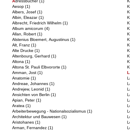
A
dressbücher
(1)
K
Aesop
(1)
K
Albers, Josef
(1)
K
Albin, Eleazar
(1)
K
Albrecht, Friedrich Wilhelm
(1)
K
Album amicorum
(4)
K
Allan, Robert
(1)
K
Alstenius Bloemert, Augustinus
(1)
K
Alt, Franz
(1)
K
Alte Drucke
(1)
K
Altenbourg, Gerhard
(1)
K
Altona
(1)
K
Altona St. Pauli Elbvororte
(1)
K
Amman, Jost
(1)
L
Anatomie
(1)
L
Andreae, Johannes
(1)
L
Andrejew, Leonid
(1)
L
Ansichten von Berlin
(1)
L
Apian, Peter
(1)
L
Aratea
(1)
L
Arbeiterbewegung - Nationalsozialismus
(1)
L
Architektur und Bauwesen
(1)
L
Aristohanes
(1)
L
Arman, Fernandez
(1)
L