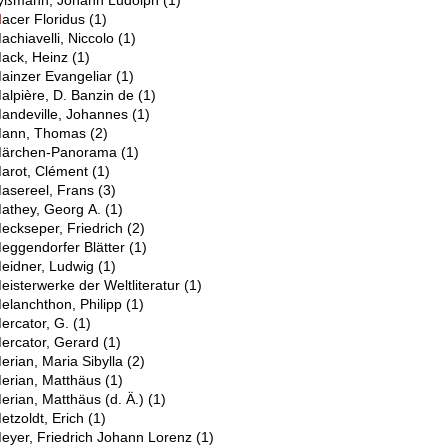
yßmann, Johann Ludolph
(1)
M
acer Floridus
(1)
achiavelli, Niccolo
(1)
ack, Heinz
(1)
ainzer Evangeliar
(1)
alpière, D. Banzin de
(1)
andeville, Johannes
(1)
ann, Thomas
(2)
ärchen-Panorama
(1)
arot, Clément
(1)
asereel, Frans
(3)
athey, Georg A.
(1)
eckseper, Friedrich
(2)
eggendorfer Blätter
(1)
eidner, Ludwig
(1)
eisterwerke der Weltliteratur
(1)
elanchthon, Philipp
(1)
ercator, G.
(1)
ercator, Gerard
(1)
erian, Maria Sibylla
(2)
erian, Matthäus
(1)
erian, Matthäus (d. Ä.)
(1)
etzoldt, Erich
(1)
eyer, Friedrich Johann Lorenz
(1)