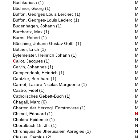
Buchkuriosa
(1)
M
Büchner, Georg
(1)
M
Buffon, Georges Louis Lerclerc
(1)
M
Buffon, Georges-Louis Leclerc
(1)
M
Bugenhagen, Johann
(1)
M
Burchartz, Max
(1)
M
Burns, Robert
(1)
M
Büsching, Johann Gustav Gottl.
(1)
M
Büttner, Erich
(1)
M
Bytemeister, Heinrich Johann
(1)
M
C
allot, Jacques
(1)
M
Calvin, Johannes
(1)
M
Campendonk, Heinrich
(1)
M
Cantzler, Bernhard
(1)
M
Carnot, Lazare Nicolas Marguerite
(1)
M
Castro, Fidel
(1)
M
Catholisches Gebett-Buch
(1)
M
Chagall, Marc
(6)
M
Charten der Herzogl. Forstreviere
(1)
M
Chimot, Edouard
(1)
Cholera-Epidemie
(1)
N
Choralbuch 15. Jh.
(1)
N
Chroniques de Jherusalem Abregies
(1)
N
Clusius, Carolus
(2)
N