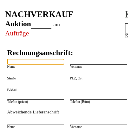
NACHVERKAUF
Auktion
am
Aufträge
K
Rechnungsanschrift:
Name
Vorname
Straße
PLZ, Ort
E-Mail
Telefon (privat)
Telefon (Büro)
Abweichende Lieferanschrift
Name
Vorname