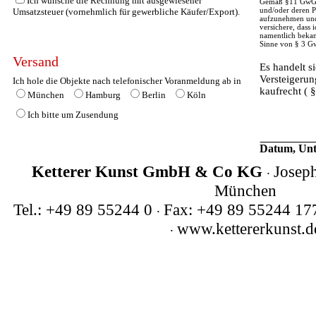
Ich wünsche die Rechnung mit ausgewiesener
Gemäß §11 GwG is
und/oder deren P
Umsatzsteuer (vornehmlich für gewerbliche Käufer/Export).
aufzunehmen und 
versichere, dass 
namentlich bekan
Sinne von § 3 Gw
Versand
Es handelt s
Versteigerun
Ich hole die Objekte nach telefonischer Voranmeldung ab in
kaufrecht ( 
München
Hamburg
Berlin
Köln
Ich bitte um Zusendung
Datum, Unte
Ketterer Kunst GmbH & Co KG
.
Josep
München
Tel.: +49 89 55244 0
.
Fax: +49 89 55244 1
.
www.kettererkunst.d