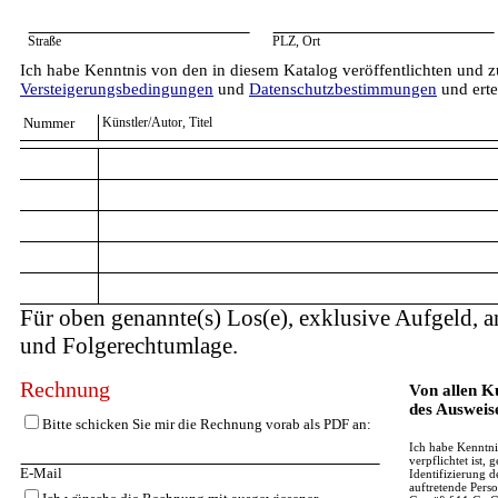
Straße
PLZ, Ort
Ich habe Kenntnis von den in diesem Katalog veröffentlichten und 
Versteigerungsbedingungen
und
Datenschutzbestimmungen
und erte
Nummer
Künstler/Autor, Titel
Für oben genannte(s) Los(e), exklusive Aufgeld, a
und Folgerechtumlage.
Rechnung
Von allen K
des Ausweise
Bitte schicken Sie mir die Rechnung vorab als PDF an:
Ich habe Kenntni
verpflichtet ist
E-Mail
Identifizierung d
auftretende Pers