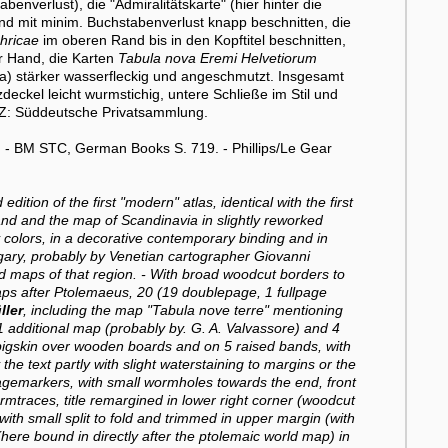
enverlust), die "Admiralitätskarte" (hier hinter die
d mit minim. Buchstabenverlust knapp beschnitten, die
hricae
im oberen Rand bis in den Kopftitel beschnitten,
er Hand, die Karten
Tabula nova Eremi Helvetiorum
a) stärker wasserfleckig und angeschmutzt. Insgesamt
eckel leicht wurmstichig, untere Schließe im Stil und
NZ: Süddeutsche Privatsammlung.
 - BM STC, German Books S. 719. - Phillips/Le Gear
ion of the first "modern" atlas, identical with the first
and and the map of Scandinavia in slightly reworked
colors, in a decorative contemporary binding and in
gary, probably by Venetian cartographer Giovanni
d maps of that region. - With broad woodcut borders to
aps after Ptolemaeus, 20 (19 doublepage, 1 fullpage
ller
, including the map "Tabula nove terre" mentioning
1 additional map (probably by. G. A. Valvassore) and 4
 pigskin over wooden boards and on 5 raised bands, with
the text partly with slight waterstaining to margins or the
 pagemarkers, with small wormholes towards the end, front
rmtraces, title remargined in lower right corner (woodcut
 with small split to fold and trimmed in upper margin (with
here bound in directly after the ptolemaic world map) in