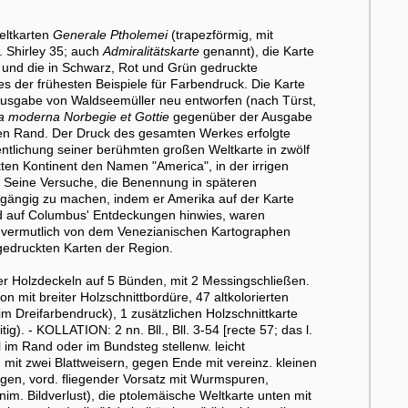
eltkarten
Generale Ptholemei
(trapezförmig, mit
. Shirley 35; auch
Admiralitätskarte
genannt), die Karte
) und die in Schwarz, Rot und Grün gedruckte
es der frühesten Beispiele für Farbendruck. Die Karte
Ausgabe von Waldseemüller neu entworfen (nach Türst,
a moderna Norbegie et Gottie
gegenüber der Ausgabe
en Rand. Der Druck des gesamten Werkes erfolgte
entlichung seiner berühmten großen Weltkarte in zwölf
en Kontinent den Namen "America", in der irrigen
Seine Versuche, die Benennung in späteren
gängig zu machen, indem er Amerika auf der Karte
 auf Columbus' Entdeckungen hinwies, waren
, vermutlich von dem Venezianischen Kartographen
gedruckten Karten der Region.
r Holzdeckeln auf 5 Bünden, mit 2 Messingschließen.
 mit breiter Holzschnittbordüre, 47 altkolorierten
im Dreifarbendruck), 1 zusätzlichen Holzschnittkarte
g). - KOLLATION: 2 nn. Bll., Bll. 3-54 [recte 57; das l.
 im Rand oder im Bundsteg stellenw. leicht
, mit zwei Blattweisern, gegen Ende mit vereinz. kleinen
gen, vord. fliegender Vorsatz mit Wurmspuren,
nim. Bildverlust), die ptolemäische Weltkarte unten mit