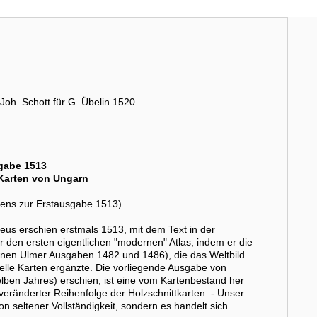
 Joh. Schott für G. Übelin 1520.
sgabe 1513
 Karten von Ungarn
evens zur Erstausgabe 1513)
us erschien erstmals 1513, mit dem Text in der
 den ersten eigentlichen "modernen" Atlas, indem er die
nen Ulmer Ausgaben 1482 und 1486), die das Weltbild
lle Karten ergänzte. Die vorliegende Ausgabe von
lben Jahres) erschien, ist eine vom Kartenbestand her
veränderter Reihenfolge der Holzschnittkarten. - Unser
on seltener Vollständigkeit, sondern es handelt sich