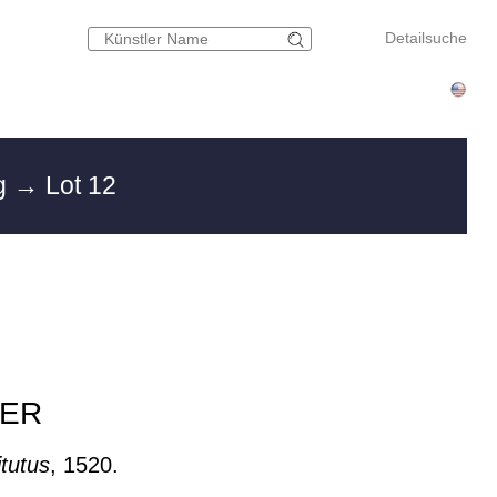
Detailsuche
g
→ Lot 12
ER
tutus
, 1520.