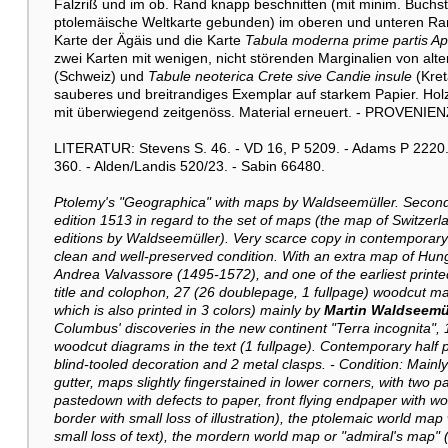
Falzriß und im ob. Rand knapp beschnitten (mit minim. Buchstab
ptolemäische Weltkarte gebunden) im oberen und unteren Ran
Karte der Ägäis und die Karte
Tabula moderna prime partis Ap
zwei Karten mit wenigen, nicht störenden Marginalien von alt
(Schweiz) und
Tabule neoterica Crete sive Candie insule
(Kret
sauberes und breitrandiges Exemplar auf starkem Papier. Holzd
mit überwiegend zeitgenöss. Material erneuert. - PROVENIE
LITERATUR: Stevens S. 46. - VD 16, P 5209. - Adams P 2220.
360. - Alden/Landis 520/23. - Sabin 66480.
Ptolemy's "Geographica" with maps by Waldseemüller. Second edit
edition 1513 in regard to the set of maps (the map of Switzerl
editions by Waldseemüller). Very scarce copy in contemporary 
clean and well-preserved condition. With an extra map of Hun
Andrea Valvassore (1495-1572), and one of the earliest printe
title and colophon, 27 (26 doublepage, 1 fullpage) woodcut m
which is also printed in 3 colors) mainly by
Martin Waldseemü
Columbus' discoveries in the new continent "Terra incognita", 
woodcut diagrams in the text (1 fullpage). Contemporary half
blind-tooled decoration and 2 metal clasps. - Condition: Mainly 
gutter, maps slightly fingerstained in lower corners, with two
pastedown with defects to paper, front flying endpaper with wo
border with small loss of illustration), the ptolemaic world map
small loss of text), the mordern world map or "admiral's map" (