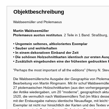
Objektbeschreibung
Weitere Abbildung
Waldseemüller und Ptolemaeus
Martin Waldseemüller
Ptolemaeus auctus restitutus
. 2 Teile in 1 Band. Straßburg,
• Ungemein seltenes, altkoloriertes Exemplar
• Sauber und wohlerhalten
• In einem dekorativen Einband der Zeit
• Die schönen Holzschnittkarten identisch zur ersten Au
• Zusätzlich eingebunden eine der frühesten gedruckten
"Perhaps the most important of all the editions" (Henry N. St
Die Waldseemüllersche Ausgabe der
Geographia
von Ptolemae
Bearbeitung von Martin Ringmann. Mit ihr schuf Waldseemüller
27 ptolemaeischen Holzschnittkarten (aus den vorhergegange
der Antike wiedergaben, um 20 "moderne", geographisch aktue
1520, die vermutlich nach Waldseemüllers Tod (im März desse
mit der Erstausgabe nahezu identische Neuauflage, mit leicht 
Exemplar ist nicht nur hinsichtlich der Karten und des Textes v