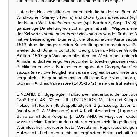
zudem um ein äußerst seltenes altkoloriertes Exemplar.
Unter den Holzschnittkarten finden sich die beiden schönen W
Windköpfen; Shirley 34 Anm.) und
Orbis Typus universalis
(vgl
der Neuen Welt
Tabula terre nove
(vgl. Burden 3, Ausg. 1513
ganzseitige Darstellung von Lothringen mit zahlr. Wappen, ein
der Schweiz
Tabula nova Eremi Helvetiorum
wurde für diese 
mit Verbesserungen; Blumer 3), die Skandinavien-Karte
Tabul
1513 ohne die eingedruckten Beschriftungen im rechten weiß
wieder durch Johann Schott für Georg Übelin. - Mit der Veröff
Blättern 1507 gab Waldseemüller dem im Westen neu entdeckt
Annahme, daß Amerigo Vespucci der Entdecker gewesen war. 
Publikationen wie z. B. in seiner Ausgabe der
Geographie
rück
Tabula terre nove
lediglich als
Terra incognita
bezeichnete und
vergeblich. - Eingebunden eine zusätzliche Karte von Ungarn
Giovanni Andrea Valvassore (1495-1572); eine der frühesten 
EINBAND: Blindgeprägter Halbschweinslederband der Zeit übe
Groß-Folio. 46 : 32 cm. - ILLUSTRATION: Mit Titel und Kolophon
Holzschnitt-Karten (45 doppelblattgroß, 2 ganzseitig, davon 1 
(wohl von G. A. Valvassore) und 4 Textholzschnitten (1 ganzseiti
Bl. verso mit dem Kolophon]. - ZUSTAND: Vorwieg. der Textteil
wasserfleckig, Karten in den unteren Ecken leicht fingerfleckig
Wurmlöschern, vorderer fester Vorsatz mit Papierbeschädigun
Holzschnitt-Titel unten rechts mit ergänztem Eckausschnitt (mi