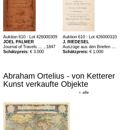
Auktion 610 - Lot 426000309
Auktion 610 - Lot 426000310
JOEL PALMER
J. RIEDESEL
Journal of Travels over the Rocky Mountains
, 1847
Auszüge aus den Briefen von Riedesel ... Reise nach America
Schätzpreis:
€ 3.000
Schätzpreis:
€ 1.000
Abraham Ortelius - von Ketterer
Kunst verkaufte Objekte
+
alle
Auktion 610 - Lot 426000323
CHARLES PERRAULT
Le chat botté. Mit einer Orig.-Zeichnung
, 1960