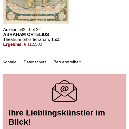
Schätzpreis:
€ 1.000
Auktion 542 - Lot 22
ABRAHAM ORTELIUS
Theatrum orbis terrarum
, 1595
Ergebnis:
€ 112.500
Kontakt
Datenschutz
Barrierefreiheit
Auktion 569 - Lot 21
Ihre Lieblingskünstler im
ABRAHAM ORTELIUS
Theatrum orbis terrarum
, 1574
Blick!
Ergebnis:
€ 47.500