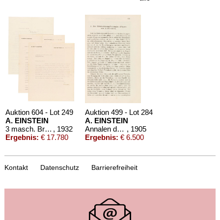
Auktion 604 - Lot 249
Auktion 499 - Lot 284
A. EINSTEIN
A. EINSTEIN
3 masch. Briefe m. U. an Prof. Ludwig Hopf, Mathematiker
, 1932
Annalen der Physik, Band 17
, 1905
Ergebnis:
€ 17.780
Ergebnis:
€ 6.500
Kontakt
Datenschutz
Barrierefreiheit