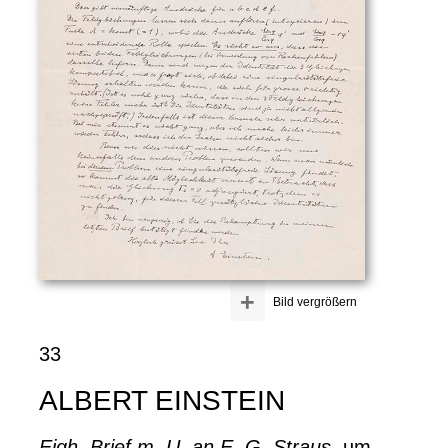
+
Bild vergrößern
33
ALBERT EINSTEIN
Eigh. Brief m. U. an E. G. Straus
, um