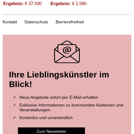
Ergebnis:
€ 37.500
Ergebnis:
€ 1.560
Kontakt
Datenschutz
Barrierefreiheit
Auktion 414 - Lot 87
Auktion 414 - Lot 414
Ihre Lieblingskünstler im
W. BUSCH
W. BUSCH
Der Geburtstag. Widm.Ex. m.eigh. Vierzeiler v. Busch. 1907..
, 1907
Kritik d. Herzens, EA 1874. Widmungsex.
, 1874
Blick!
Ergebnis:
€ 1.440
Ergebnis:
€ 516
Neue Angebote sofort per E-Mail erhalten
Exklusive Informationen zu kommenden Auktionen und
Veranstaltungen
Kostenlos und unverbindlich
Zum Newsletter