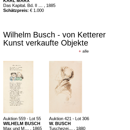
KARL MARX
Das Kapital. Bd. II und III
, 1885
Schätzpreis:
€ 1.000
Wilhelm Busch - von Ketterer
Kunst verkaufte Objekte
+
alle
Auktion 559 - Lot 55
Auktion 421 - Lot 306
WILHELM BUSCH
W. BUSCH
Max und Moritz
, 1865
Tuschezeichnung (Damenporträt). 1880.
, 1880