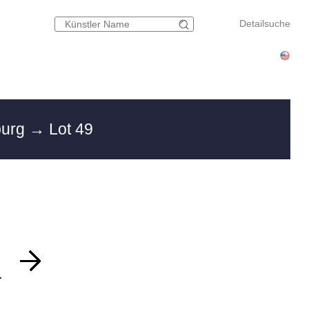
Detailsuche
burg
→ Lot 49
.