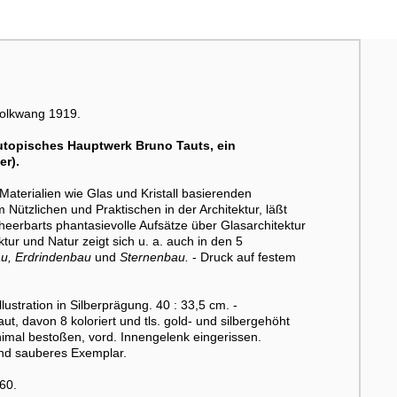
Folkwang 1919.
utopisches Hauptwerk Bruno Tauts, ein
er).
Materialien wie Glas und Kristall basierenden
Nützlichen und Praktischen in der Architektur, läßt
eerbarts phantasievolle Aufsätze über Glasarchitektur
r und Natur zeigt sich u. a. auch in den 5
bau, Erdrindenbau
und
Sternenbau.
- Druck auf festem
ustration in Silberprägung. 40 : 33,5 cm. -
 davon 8 koloriert und tls. gold- und silbergehöht
nimal bestoßen, vord. Innengelenk eingerissen.
 und sauberes Exemplar.
660.