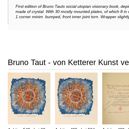
First edition of Bruno Tauts social utopian visionary book, depic
made of crystal. With 30 mostly mounted plates, of which 8 in c
1 corner minim. bumped, front inner joint torn. Wrapper sligh
Bruno Taut - von Ketterer Kunst v