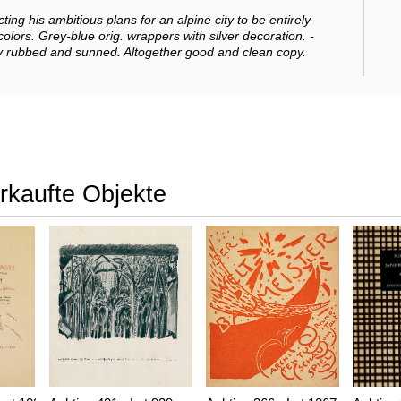
ting his ambitious plans for an alpine city to be entirely
olors. Grey-blue orig. wrappers with silver decoration. -
tly rubbed and sunned. Altogether good and clean copy.
erkaufte Objekte