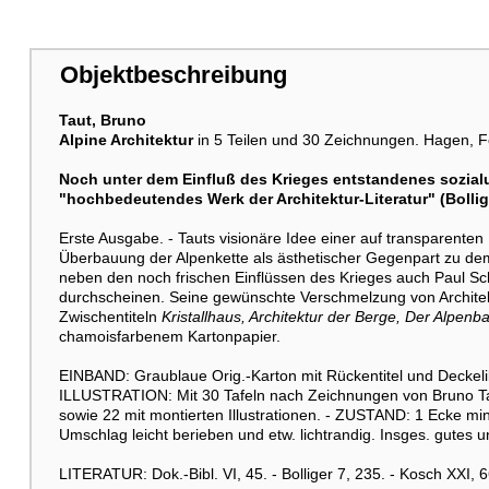
Weitere Abbildung
Objektbeschreibung
Taut, Bruno
Alpine Architektur
in 5 Teilen und 30 Zeichnungen. Hagen, 
Noch unter dem Einfluß des Krieges entstandenes sozial
Weitere Abbildung
"hochbedeutendes Werk der Architektur-Literatur" (Bollig
Erste Ausgabe. - Tauts visionäre Idee einer auf transparenten 
Überbauung der Alpenkette als ästhetischer Gegenpart zu dem 
neben den noch frischen Einflüssen des Krieges auch Paul Sch
durchscheinen. Seine gewünschte Verschmelzung von Architektu
Zwischentiteln
Kristallhaus, Architektur der Berge, Der Alpen
Weitere Abbildung
chamoisfarbenem Kartonpapier.
EINBAND: Graublaue Orig.-Karton mit Rückentitel und Deckelill
ILLUSTRATION: Mit 30 Tafeln nach Zeichnungen von Bruno Taut,
sowie 22 mit montierten Illustrationen. - ZUSTAND: 1 Ecke mi
Umschlag leicht berieben und etw. lichtrandig. Insges. gutes
LITERATUR: Dok.-Bibl. VI, 45. - Bolliger 7, 235. - Kosch XXI, 