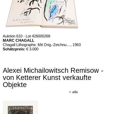
Auktion 610 - Lot 426000268
MARC CHAGALL
Chagall Lithographe. Mit Orig.-Zeichnung von Chagall
, 1963
Schätzpreis:
€ 3.000
Alexei Michailowitsch Remisow -
von Ketterer Kunst verkaufte
Objekte
+
alle
Auktion 610 - Lot 426000326
Auktion 610 - Lot 426000371
THOMAS MANN
P. KÜPPERS
Mario und der Zauberer
, 1998
Das Kestnerbuch
, 1919