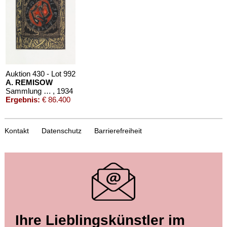
Schätzpreis:
€ 1.000
Schätzpreis:
€ 1.000
Auktion 430 - Lot 992
A. REMISOW
Sammlung zu "Les sceaux". 1956
, 1934
Ergebnis:
€ 86.400
Kontakt
Datenschutz
Barrierefreiheit
Ihre Lieblingskünstler im