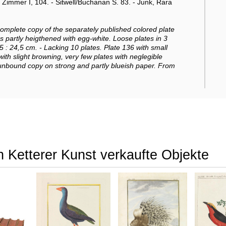
Zimmer I, 104. - Sitwell/Buchanan S. 83. - Junk, Rara
 complete copy of the separately published colored plate
es partly heigthened with egg-white. Loose plates in 3
5 : 24,5 cm. - Lacking 10 plates. Plate 136 with small
th slight browning, very few plates with neglegible
d unbound copy on strong and partly blueish paper. From
n Ketterer Kunst verkaufte Objekte