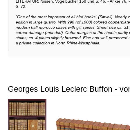
LITERATUR: Nissen, Vogelbücher 158 und S. 46. - Anker 76. - 
S. 72.
"One of the most important of all bird books" (Sitwell). Nearly
edition in large quarto. With 998 (of 1008) colored copperplat
modern half morocco cases with gilt spines. Sheet size ca. 31,
corner damage (mended). Outer margins of the sheets partly wi
Weitere Abbildung
stains, ca. 4 plates slightly browned. Fine and well-preserve
a private collection in North Rhine-Westphalia.
Weitere Abbildung
Georges Louis Leclerc Buffon - vo