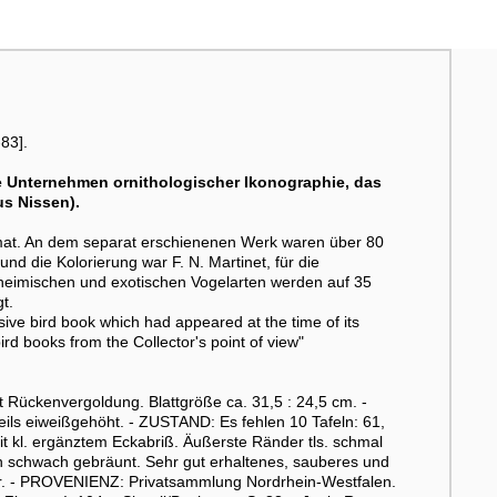
83].
 Unternehmen ornithologischer Ikonographie, das
us Nissen).
rmat. An dem separat erschienenen Werk waren über 80
und die Kolorierung war F. N. Martinet, für die
eimischen und exotischen Vogelarten werden auf 35
t.
ive bird book which had appeared at the time of its
bird books from the Collector's point of view"
Rückenvergoldung. Blattgröße ca. 31,5 : 24,5 cm. -
eils eiweißgehöht. - ZUSTAND: Es fehlen 10 Tafeln: 61,
it kl. ergänztem Eckabriß. Äußerste Ränder tls. schmal
ln schwach gebräunt. Sehr gut erhaltenes, sauberes und
er. - PROVENIENZ: Privatsammlung Nordrhein-Westfalen.