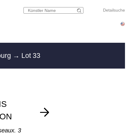
Detailsuche
burg
→ Lot 33
IS
FON
iseaux. 3