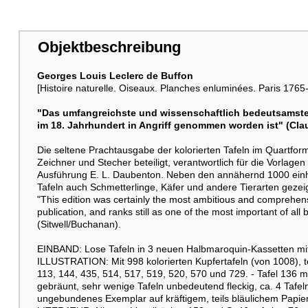
Weitere Abbildung
Objektbeschreibung
Georges Louis Leclerc de Buffon
[Histoire naturelle. Oiseaux. Planches enluminées. Paris 1765-
"Das umfangreichste und wissenschaftlich bedeutsamste
im 18. Jahrhundert in Angriff genommen worden ist" (Cla
Die seltene Prachtausgabe der kolorierten Tafeln im Quartfo
Weitere Abbildung
Zeichner und Stecher beteiligt, verantwortlich für die Vorlagen 
Ausführung E. L. Daubenton. Neben den annähernd 1000 einh
Tafeln auch Schmetterlinge, Käfer und andere Tierarten gezeig
"This edition was certainly the most ambitious and comprehens
publication, and ranks still as one of the most important of all 
(Sitwell/Buchanan).
EINBAND: Lose Tafeln in 3 neuen Halbmaroquin-Kassetten mit 
ILLUSTRATION: Mit 998 kolorierten Kupfertafeln (von 1008), t
Weitere Abbildung
113, 144, 435, 514, 517, 519, 520, 570 und 729. - Tafel 136 m
gebräunt, sehr wenige Tafeln unbedeutend fleckig, ca. 4 Tafe
ungebundenes Exemplar auf kräftigem, teils bläulichem Papi