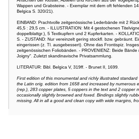
Ansichten der Klöster, Abteien und Kirchen aus der Vogelpersp
Wappen und Grabsteine. - Exemplar mit dem oft fehlenden 14-se
Belgica S. 320/21).
EINBAND: Prachtvolle zeitgenössische Lederbände mit 2 Rück
45,5 : 29,5 cm. - ILLUSTRATION: Mit 4 gestochenen Titelvignet
doppelblattgr.), 5 Textkupfern und 2 Kupferkarten. - KOLLATION: 
S. - ZUSTAND: Nur vereinzelt gering stockfl. bzw. gebräunt. E
eingerissen (z. Tl. ausgebessert). Ohne das Frontispiz. Insg
zeitgenössischen Foliobänden. - PROVENIENZ: Beide Bände mi
Joigny". Zuletzt skandinavische Privatsammlung.
LITERATUR: Bibl. Belgica V, 319ff. - Brunet II, 1699.
First edition of this monumental and richly illustrated standar
the Latin orig. edition from 1658 and increased by numerous eng
(rep.), 283 copper plates, 5 coppers in the text and 2 copper m
occasionally slightly browned and foxed. Bindings slightly rubbe
missing. All in all a good and clean copy with wide margins, fro