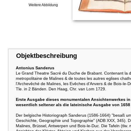
Weitere Abbildung
Objektbeschreibung
Antonius Sanderus
Le Grand Theatre Sacré du Duche de Brabant. Contenant la des
metropolitaine de Malines & de toutes les autres eglises chathe
l'Archevêché de Malines, les Evêches d'Anvers & de Bois-le-
Tle. in 2 Bänden. Den Haag, Chr. van Lom 1729.
Erste Ausgabe dieses monumentalen Ansichtenwerkes in 
wesentlich seltener als die lateinische Ausgabe von 1658
Der belgische Historiograph Sanderus (1586-1664) "besaß u
Geschichte, Geographie und Topographie" (ADB XXX, 345). Da
Malines, Brüssel, Antwerpen und Bois-le-Duc. Die Tafeln (tlw.