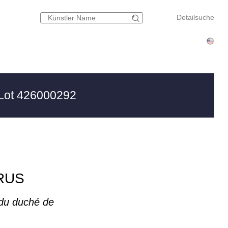
Detailsuche
Lot 426000292
RUS
 du duché de