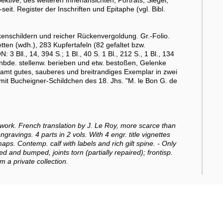
ektive, des weiteren Innenansichten, Porträts, Siegel,
it. Register der Inschriften und Epitaphe (vgl. Bibl.
enschildern und reicher Rückenvergoldung. Gr.-Folio.
ten (wdh.), 283 Kupfertafeln (82 gefaltet bzw.
3 Bll., 14, 394 S.; 1 Bl., 40 S. 1 Bl., 212 S., 1 Bl., 134
inbde. stellenw. berieben und etw. bestoßen, Gelenke
esamt gutes, sauberes und breitrandiges Exemplar in zwei
t Bucheigner-Schildchen des 18. Jhs. "M. le Bon G. de
d work. French translation by J. Le Roy, more scarce than
ravings. 4 parts in 2 vols. With 4 engr. title vignettes
aps. Contemp. calf with labels and rich gilt spine. - Only
d and bumped, joints torn (partially repaired); frontisp.
m a private collection.