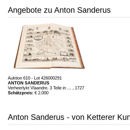
Angebote zu Anton Sanderus
Auktion 610 - Lot 426000291
ANTON SANDERUS
Verheerlykt Vlaandre. 3 Teile in 2 Bänden. Dabei: Groot kerkelyk Toneel des Hertogdoms van Brabant
, 1727
Schätzpreis:
€ 2.000
Anton Sanderus - von Ketterer Kun