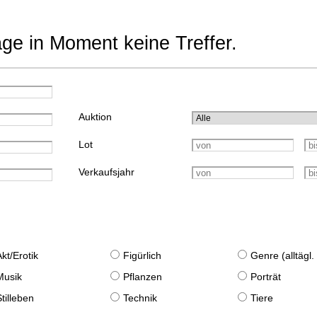
age in Moment keine Treffer.
Auktion
Lot
Verkaufsjahr
Akt/Erotik
Figürlich
Genre (alltägl
Musik
Pflanzen
Porträt
Stilleben
Technik
Tiere