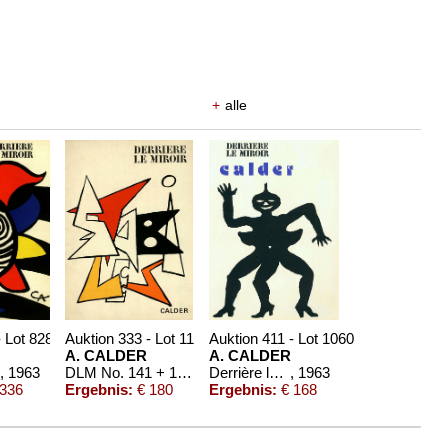
+
alle
- Lot 828
Auktion 333 - Lot 111
Auktion 411 - Lot 1060
A. CALDER
A. CALDER
, 1963
DLM No. 141 + 156, zus. 2 Hefte.
Derrière le miroir. 4 Hefte.
, 1963
336
Ergebnis:
€ 180
Ergebnis:
€ 168