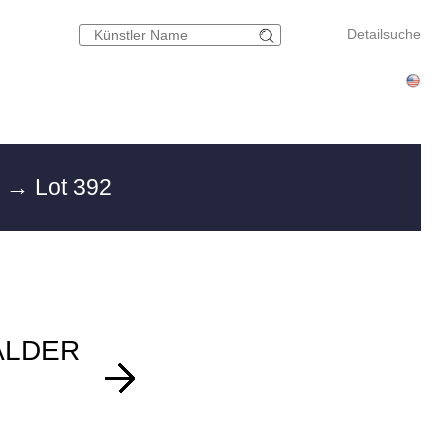
Detailsuche
g
→ Lot 392
ALDER