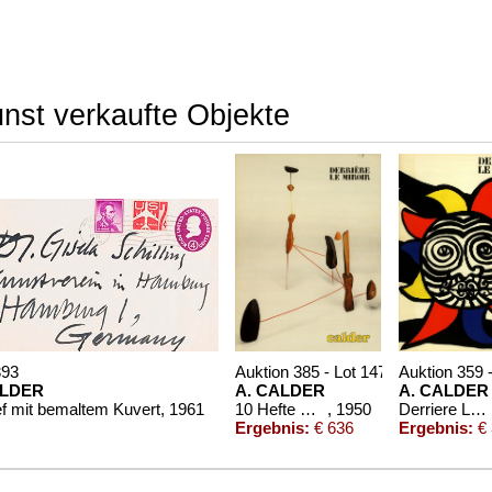
unst verkaufte Objekte
393
Auktion 385 - Lot 1470
Auktion 359 
LDER
A. CALDER
A. CALDER
ef mit bemaltem Kuvert
, 1961
10 Hefte DLM Calder (1950-1981)
, 1950
Derriere Le Miroir. 7 Hefte. 1963
Ergebnis:
€ 636
Ergebnis:
€ 