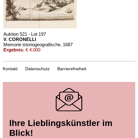
Auktion 521 - Lot 197
V. CORONELLI
Memorie istoriogeografische
, 1687
Ergebnis:
€ 4.000
Kontakt
Datenschutz
Barrierefreiheit
Auktion 426 - Lot 175
Ihre Lieblingskünstler im
V. CORONELLI
Memoires historiques & géographiques.
, 1686
Blick!
Ergebnis:
€ 960