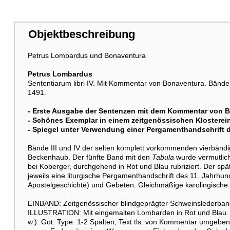
Objektbeschreibung
Petrus Lombardus und Bonaventura
Petrus Lombardus
Sententiarum libri IV. Mit Kommentar von Bonaventura. Bände 
1491.
- Erste Ausgabe der Sentenzen mit dem Kommentar von 
- Schönes Exemplar in einem zeitgenössischen Klostere
- Spiegel unter Verwendung einer Pergamenthandschrift 
Bände III und IV der selten komplett vorkommenden vierbän
Beckenhaub. Der fünfte Band mit den
Tabula
wurde vermutlic
bei Koberger, durchgehend in Rot und Blau rubriziert. Der sp
jeweils eine liturgische Pergamenthandschrift des 11. Jahrhu
Apostelgeschichte) und Gebeten. Gleichmäßige karolingische M
EINBAND: Zeitgenössischer blindgeprägter Schweinslederband
ILLUSTRATION: Mit eingemalten Lombarden in Rot und Blau. - KO
w.). Got. Type. 1-2 Spalten, Text tls. von Kommentar umgebe