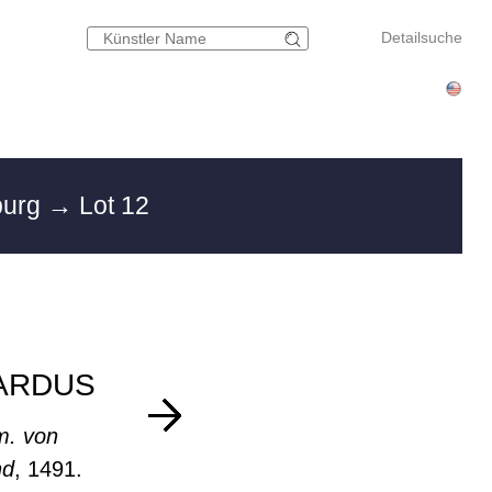
Detailsuche
burg
→ Lot 12
ARDUS
m. von
nd
, 1491.