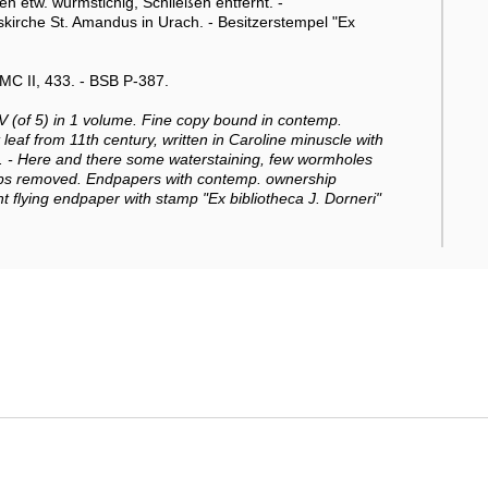
etw. wurmstichig, Schließen entfernt. -
skirche St. Amandus in Urach. - Besitzerstempel "Ex
C II, 433. - BSB P-387.
IV (of 5) in 1 volume. Fine copy bound in contemp.
eaf from 11th century, written in Caroline minuscle with
ds. - Here and there some waterstaining, few wormholes
asps removed. Endpapers with contemp. ownership
t flying endpaper with stamp "Ex bibliotheca J. Dorneri"