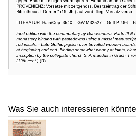
gegen Ende mit einigen Wurmspuren. Einband an den Gelenken 
PROVENIENZ: Vorsätze mit zeitgenöss. Besitzeintrag der Stift
Bibliotheca J. Dorneri" (19. Jh.) auf vord. flieg. Vorsatz verso.
LITERATUR: Hain/Cop. 3540. - GW M32527. - Goff P-486. - BM
First edition with the commentary by Bonaventura. Parts III & 
monastery binding with pastedowns using a missal manuscript l
red initials. - Late Gothic pigskin over bevelled wooden boar
at beginning and end. Binding somewhat wormy at joints, cl
inscription by the collegiate church S. Armandus in Urach. Fron
(19th cent.).
(R)
Was Sie auch interessieren könnte