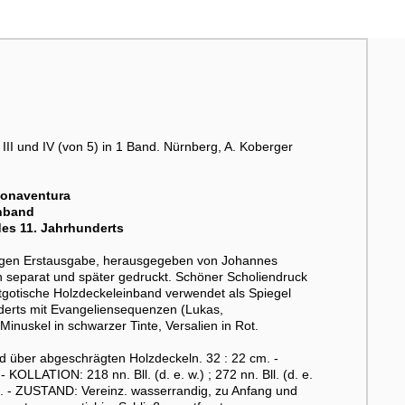
III und IV (von 5) in 1 Band. Nürnberg, A. Koberger
Bonaventura
inband
des 11. Jahrhunderts
digen Erstausgabe, herausgegeben von Johannes
h separat und später gedruckt. Schöner Scholiendruck
ätgotische Holzdeckeleinband verwendet als Spiegel
nderts mit Evangeliensequenzen (Lukas,
inuskel in schwarzer Tinte, Versalien in Rot.
 über abgeschrägten Holzdeckeln. 32 : 22 cm. -
LLATION: 218 nn. Bll. (d. e. w.) ; 272 nn. Bll. (d. e.
n. - ZUSTAND: Vereinz. wasserrandig, zu Anfang und