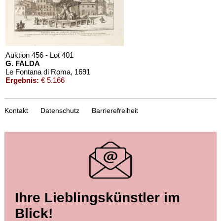
Auktion 456 - Lot 401
G. FALDA
Le Fontana di Roma
, 1691
Ergebnis:
€ 5.166
Kontakt
Datenschutz
Barrierefreiheit
Auktion 456 - Lot 400
Ihre Lieblingskünstler im
G. FALDA
Il nuovo teatro delle fabriche ... di Roma moderna
, 1665
Blick!
Ergebnis:
€ 4.182