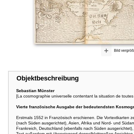
+
Bild vergröß
Objektbeschreibung
Sebastian Münster
[La cosmographie universelle contentant la situation de toutes
Vierte französische Ausgabe der bedeutendsten Kosmogr
Erstmals 1552 in Französisch erschienen. Die Vortextkarten z
(nach Süden ausgerichtet), Asien, Afrika und Nord- und Südam
Frankreich, Deutschland (ebenfalls nach Süden ausgerichtet),
Text außerdem mit überwiegend doppelblattgroßen Ansichten, d