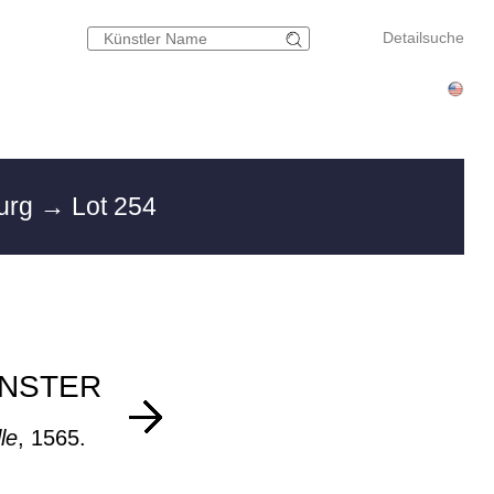
Detailsuche
urg
→ Lot 254
ÜNSTER
le
, 1565.