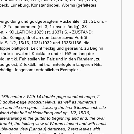
übeck, Lüneburg, Konstantinopel, Worms (gefaltetes
vergoldung und goldgeprägtem Rückentitel. 31 : 21 cm. -
, 2 Faltpanoramen (st. 3; 1 unvollständig), 38
tten. - KOLLATION: 1329 (st. 1337) S. - ZUSTAND:
anzös. Königs), Brief an den Leser sowie Porträt
ie S. 1/2, 15/16, 1031/1032 und 1335/1136; die
oppelblattgroß. Leicht fleckig und gebräunt, zu Beginn
te in oval mit Knickfalte und kl. Riß entlang der
ig, mit kl. Fehlstellen im Falz und in den Rändern, zu
 gelöst, 2 Textbll. mit tlw. hinterlegtem längeren Riß.
hädigt. Insgesamt ordentliches Exemplar. -
 16th century. With 14 double-page wooduct maps, 2
 38 double-page woodcut views, as well as numerous
n and title on spine. - Lacking the first 6 leaves incl. title
olded right half of Heidelberg and pp. 1/2, 15/16,
erstaining in the gutter to beginning and end, the oval
refold, the folding view of Worms stained and with small
ouble-page view (Landau) detached, 2 text leaves with