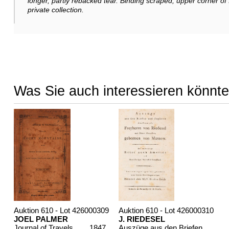
longer, partly rebacked tear. Binding scraped, upper corner of
private collection.
Was Sie auch interessieren könnte
Auktion 610 - Lot 426000309
Auktion 610 - Lot 426000310
JOEL PALMER
J. RIEDESEL
Journal of Travels over the Rocky Mountains
, 1847
Auszüge aus den Briefen von Riedesel ... Reise nach America