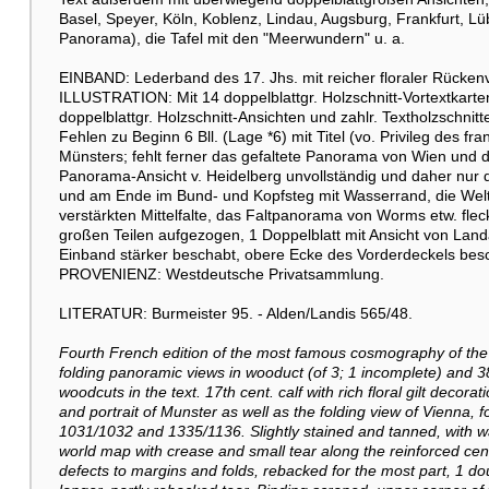
Basel, Speyer, Köln, Koblenz, Lindau, Augsburg, Frankfurt, L
Panorama), die Tafel mit den "Meerwundern" u. a.
EINBAND: Lederband des 17. Jhs. mit reicher floraler Rücken
ILLUSTRATION: Mit 14 doppelblattgr. Holzschnitt-Vortextkarten
doppelblattgr. Holzschnitt-Ansichten und zahlr. Textholzschni
Fehlen zu Beginn 6 Bll. (Lage *6) mit Titel (vo. Privileg des fr
Münsters; fehlt ferner das gefaltete Panorama von Wien und d
Panorama-Ansicht v. Heidelberg unvollständig und daher nur d
und am Ende im Bund- und Kopfsteg mit Wasserrand, die Weltkar
verstärkten Mittelfalte, das Faltpanorama von Worms etw. fleck
großen Teilen aufgezogen, 1 Doppelblatt mit Ansicht von Landau
Einband stärker beschabt, obere Ecke des Vorderdeckels besc
PROVENIENZ: Westdeutsche Privatsammlung.
LITERATUR: Burmeister 95. - Alden/Landis 565/48.
Fourth French edition of the most famous cosmography of the
folding panoramic views in wooduct (of 3; 1 incomplete) and
woodcuts in the text. 17th cent. calf with rich floral gilt decoratio
and portrait of Munster as well as the folding view of Vienna, f
1031/1032 and 1335/1136. Slightly stained and tanned, with wat
world map with crease and small tear along the reinforced cent
defects to margins and folds, rebacked for the most part, 1 d