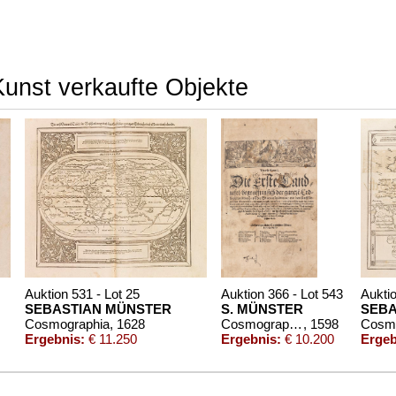
Kunst verkaufte Objekte
Auktion 531 - Lot 25
Auktion 366 - Lot 543
Auktio
SEBASTIAN MÜNSTER
S. MÜNSTER
SEBA
Cosmographia
, 1628
Cosmographey. Basel 1598.
, 1598
Cosmo
Ergebnis:
€ 11.250
Ergebnis:
€ 10.200
Ergeb