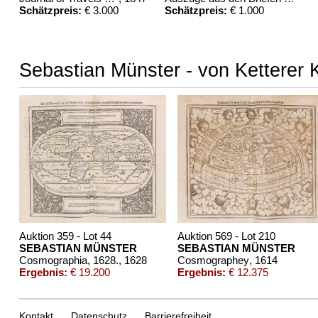
Schätzpreis:
€ 3.000
Schätzpreis:
€ 1.000
Sebastian Münster - von Ketterer 
Auktion 359 - Lot 44
Auktion 569 - Lot 210
SEBASTIAN MÜNSTER
SEBASTIAN MÜNSTER
Cosmographia, 1628.
, 1628
Cosmographey
, 1614
Ergebnis:
€ 19.200
Ergebnis:
€ 12.375
Kontakt
Datenschutz
Barrierefreiheit