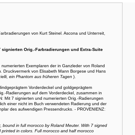
Farbradierungen von Kurt Steinel. Ascona und Unterreit,
signierten Orig.-Farbradierungen und Extra-Suite
5) numerierten Exemplaren der in Ganzleder von Roland
n. Druckvermerk von Elisabeth Mann Borgese und Hans
ielli, ein Phantom aus früheren Tagen
).
blindgeprägtem Vorderdeckel und goldgeprägtem
Orig.-Radierungen auf dem Vorderdeckel, zusammen in
: Mit 7 signierten und numerierten Orig.-Radierungen
ßlich einer nicht im Buch verwendeten Radierung und der
mplar des aufwendigen Pressendrucks. - PROVENIENZ:
, bound in full morocco by Roland Meuter. With 7 signed
l printed in colors. Full morocco and half morocco