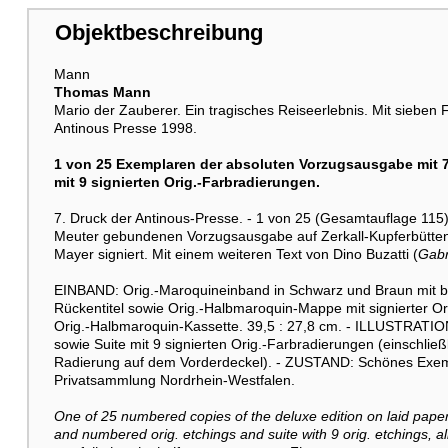
Objektbeschreibung
Mann
Thomas Mann
Mario der Zauberer. Ein tragisches Reiseerlebnis. Mit sieben 
Antinous Presse 1998.
1 von 25 Exemplaren der absoluten Vorzugsausgabe mit 7 
mit 9 signierten Orig.-Farbradierungen.
7. Druck der Antinous-Presse. - 1 von 25 (Gesamtauflage 11
Meuter gebundenen Vorzugsausgabe auf Zerkall-Kupferbütte
Mayer signiert. Mit einem weiteren Text von Dino Buzatti (
Gabr
EINBAND: Orig.-Maroquineinband in Schwarz und Braun mit 
Rückentitel sowie Orig.-Halbmaroquin-Mappe mit signierter 
Orig.-Halbmaroquin-Kassette. 39,5 : 27,8 cm. - ILLUSTRATION
sowie Suite mit 9 signierten Orig.-Farbradierungen (einschlie
Radierung auf dem Vorderdeckel). - ZUSTAND: Schönes Exe
Privatsammlung Nordrhein-Westfalen.
One of 25 numbered copies of the deluxe edition on laid paper
and numbered orig. etchings and suite with 9 orig. etchings, al