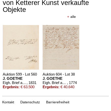
von Ketterer Kunst verkaufte
Objekte
+
alle
Auktion 610 - Lot 426000325
J. GOETHE
Faust
, 1924
Schätzpreis:
€ 1.500
Auktion 599 - Lot 560
Auktion 604 - Lot 38
J. GOETHE
J. GOETHE
Eigh. Brief an A. von Humboldt. 1/2 S.
, 1831
Eigh. Brief an Boie, 1774
, 1774
Ergebnis:
€ 63.500
Ergebnis:
€ 40.640
Kontakt
Datenschutz
Barrierefreiheit