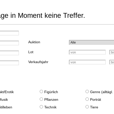
age in Moment keine Treffer.
Auktion
Lot
Verkaufsjahr
Akt/Erotik
Figürlich
Genre (alltägl
Musik
Pflanzen
Porträt
Stilleben
Technik
Tiere