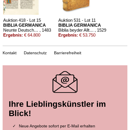
Auktion 418 - Lot 15
Auktion 531 - Lot 11
BIBLIA GERMANICA
BIBLIA GERMANICA
Neunte Deutsche Bibel. 1483.
, 1483
Biblia beyder Allt und Newen Testaments Teutsch
, 1529
Ergebnis:
€ 64.800
Ergebnis:
€ 53.750
Kontakt
Datenschutz
Barrierefreiheit
Auktion 526 - Lot 17
Auktion 456 - Lot 456
Ihre Lieblingskünstler im
BIBLIA GERMANICA
BIBLIA GERMANICA
Bugenhagenbibel
, 1533
Neunte Deutsche Bibel
, 1483
Blick!
Ergebnis:
€ 47.500
Ergebnis:
€ 34.440
Neue Angebote sofort per E-Mail erhalten