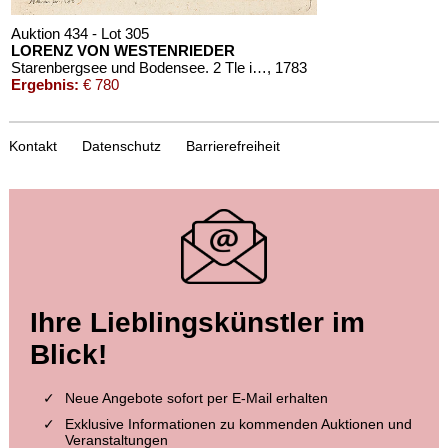
Auktion 434 - Lot 305
LORENZ VON WESTENRIEDER
Starenbergsee und Bodensee. 2 Tle in 1 Bd. 1783-84
, 1783
Ergebnis:
€ 780
Kontakt
Datenschutz
Barrierefreiheit
Auktion 421 - Lot 345
Ihre Lieblingskünstler im
L. WESTENRIEDER
Sämmtliche Werke. 1831-38. 32 Bde. in 16 Bdn.
, 1831
Blick!
Ergebnis:
€ 240
Neue Angebote sofort per E-Mail erhalten
Exklusive Informationen zu kommenden Auktionen und
Veranstaltungen