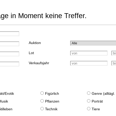
age in Moment keine Treffer.
Auktion
Lot
Verkaufsjahr
Akt/Erotik
Figürlich
Genre (alltägl
Musik
Pflanzen
Porträt
Stilleben
Technik
Tiere