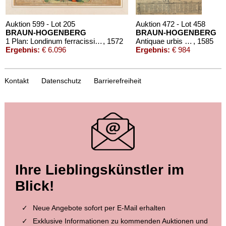
Auktion 599 - Lot 205
Auktion 472 - Lot 458
BRAUN-HOGENBERG
BRAUN-HOGENBERG
1 Plan: Londinum ferracissimi Angliae regni metropolis
, 1572
Antiquae urbis Romae
, 1585
Ergebnis:
€ 6.096
Ergebnis:
€ 984
Kontakt
Datenschutz
Barrierefreiheit
Auktion 305 - Lot 860
Ihre Lieblingskünstler im
BRAUN-HOGENBERG
Husemum. Haderslebia.
, 1580
Blick!
Ergebnis:
€ 309
Neue Angebote sofort per E-Mail erhalten
Exklusive Informationen zu kommenden Auktionen und