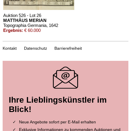
Auktion 526 - Lot 26
MATTHÄUS MERIAN
Topographia Germania
, 1642
Ergebnis:
€ 60.000
Kontakt
Datenschutz
Barrierefreiheit
Auktion 411 - Lot 46
Ihre Lieblingskünstler im
MATTHÄUS (D.Ä.) MERIAN
Topographia Germaniae. 13 Bde.
, 1655
Blick!
Ergebnis:
€ 60.000
Neue Angebote sofort per E-Mail erhalten
Exklusive Informationen zu kommenden Auktionen und