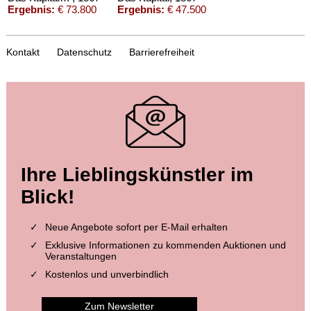
Ergebnis:
€ 73.800
Ergebnis:
€ 47.500
Kontakt
Datenschutz
Barrierefreiheit
Auktion 434 - Lot 54
Auktion 414 - Lot 318
Ihre Lieblingskünstler im
KARL MARX
KARL MARX
Gesammelte Aufsätze. 1851
, 1851
Herr Vogt. 1860.
, 1860
Blick!
Ergebnis:
€ 12.600
Ergebnis:
€ 4.200
Neue Angebote sofort per E-Mail erhalten
Exklusive Informationen zu kommenden Auktionen und
Veranstaltungen
Kostenlos und unverbindlich
Zum Newsletter