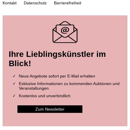
Kontakt
Datenschutz
Barrierefreiheit
Auktion 604 - Lot 3
Auktion 516 - Lot 8
Ihre Lieblingskünstler im
MANUSKRIPTE
MANUSKRIPTE
Augsburger Gebetbuch. Deutsche Handschrift auf Pergament
, 1498
Barbeaux-Graduale. Pergamenthandschrift, Nordfrankreich
, 1280
Blick!
Ergebnis:
€ 63.500
Ergebnis:
€ 62.500
Neue Angebote sofort per E-Mail erhalten
Exklusive Informationen zu kommenden Auktionen und
Veranstaltungen
Kostenlos und unverbindlich
Zum Newsletter
Auktion 521 - Lot 3
Auktion 472 - Lot 4