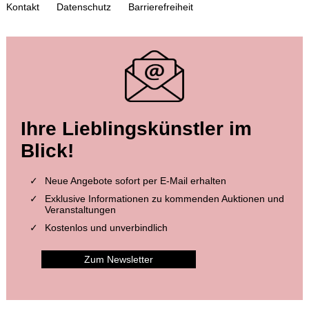
Kontakt
Datenschutz
Barrierefreiheit
Auktion 604 - Lot 3
Auktion 516 - Lot 8
Ihre Lieblingskünstler im
MANUSKRIPTE
MANUSKRIPTE
Augsburger Gebetbuch. Deutsche Handschrift auf Pergament
, 1498
Barbeaux-Graduale. Pergamenthandschrift, Nordfrankreich
, 1280
Blick!
Ergebnis:
€ 63.500
Ergebnis:
€ 62.500
Neue Angebote sofort per E-Mail erhalten
Exklusive Informationen zu kommenden Auktionen und
Veranstaltungen
Kostenlos und unverbindlich
Zum Newsletter
Auktion 521 - Lot 3
Auktion 472 - Lot 4