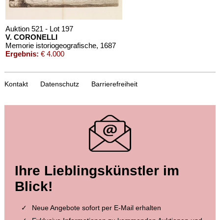
Auktion 521 - Lot 197
V. CORONELLI
Memorie istoriogeografische
, 1687
Ergebnis:
€ 4.000
Kontakt
Datenschutz
Barrierefreiheit
Auktion 456 - Lot 405
Ihre Lieblingskünstler im
V. CORONELLI
Memoires historiques & géographiques.
, 1686
Blick!
Ergebnis:
€ 984
Neue Angebote sofort per E-Mail erhalten