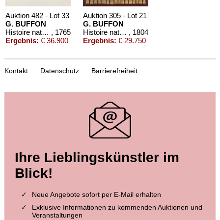
Auktion 482 - Lot 33
Auktion 305 - Lot 21
G. BUFFON
G. BUFFON
Histoire naturelle des oiseaux. 3 Kassetten
, 1765
Histoire naturelle. 1749-1804.
, 1804
Ergebnis:
€ 36.900
Ergebnis:
€ 29.750
Kontakt
Datenschutz
Barrierefreiheit
Auktion 499 - Lot 307
Auktion 516 - Lot 150
Ihre Lieblingskünstler im
G. BUFFON
G. BUFFON
Histoire naturelle des oiseaux
, 1770
De algemeene en byzondere natuurlyke historie. 18 Bde. + Register
, 1773
Blick!
Ergebnis:
€ 4.688
Ergebnis:
€ 3.500
Neue Angebote sofort per E-Mail erhalten
Exklusive Informationen zu kommenden Auktionen und
Veranstaltungen