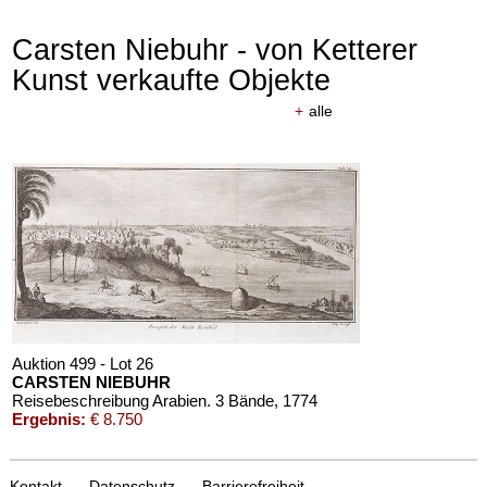
Carsten Niebuhr - von Ketterer
Kunst verkaufte Objekte
+
alle
Auktion 610 - Lot 426000309
Auktion 610 - Lot 426000325
JOEL PALMER
J. GOETHE
Journal of Travels over the Rocky Mountains
, 1847
Faust
, 1924
Schätzpreis:
€ 3.000
Schätzpreis:
€ 1.500
Auktion 499 - Lot 26
CARSTEN NIEBUHR
Reisebeschreibung Arabien. 3 Bände
, 1774
Ergebnis:
€ 8.750
Kontakt
Datenschutz
Barrierefreiheit