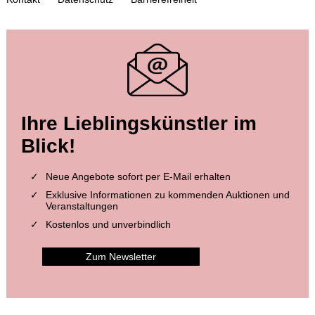
Auktion 610 - Lot 426000310
J. RIEDESEL
Auszüge aus den Briefen von Riedesel ... Reise nach America
Schätzpreis:
€ 1.000
Auktion 549 - Lot 188
Ihre Lieblingskünstler im
C. NIEBUHR
Reisebeschreibung nach Arabien und andern umliegenden Ländern. 2 Bände. - Dabei: Beschreibung von Arabien
, 1772
Blick!
Ergebnis:
€ 2.750
Neue Angebote sofort per E-Mail erhalten
Exklusive Informationen zu kommenden Auktionen und
Veranstaltungen
Kostenlos und unverbindlich
Zum Newsletter
Auktion 426 - Lot 154