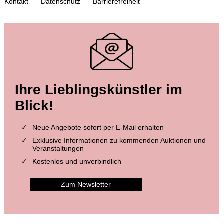
Kontakt
Datenschutz
Barrierefreiheit
Auktion 348 - Lot 29
Ihre Lieblingskünstler im
ARISTOTELES
Poetica. 1794.
, 1744
Blick!
Ergebnis:
€ 6.000
Neue Angebote sofort per E-Mail erhalten
Exklusive Informationen zu kommenden Auktionen und
Veranstaltungen
Kostenlos und unverbindlich
Zum Newsletter
Auktion 445 - Lot 4