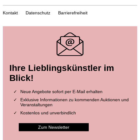
Kontakt
Datenschutz
Barrierefreiheit
Auktion 499 - Lot 284
Auktion 604 - Lot 248
Ihre Lieblingskünstler im
A. EINSTEIN
A. EINSTEIN
Annalen der Physik, Band 17
, 1905
Eigh. Brief m. U. an den Sohn Eduard
, 1930
Blick!
Ergebnis:
€ 6.500
Ergebnis:
€ 5.334
Neue Angebote sofort per E-Mail erhalten
Exklusive Informationen zu kommenden Auktionen und
Veranstaltungen
Kostenlos und unverbindlich
Zum Newsletter