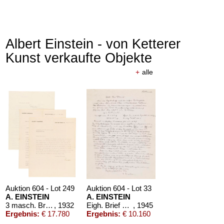
Albert Einstein - von Ketterer
Kunst verkaufte Objekte
+
alle
Auktion 604 - Lot 249
Auktion 604 - Lot 33
A. EINSTEIN
A. EINSTEIN
3 masch. Briefe m. U. an Prof. Ludwig Hopf, Mathematiker
, 1932
Eigh. Brief m. U. an E. G. Straus
, 1945
Ergebnis:
€ 17.780
Ergebnis:
€ 10.160