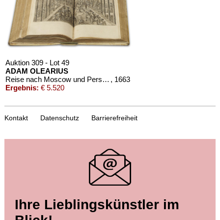
Auktion 309 - Lot 49
ADAM OLEARIUS
Reise nach Moscow und Persien. 1663
, 1663
Ergebnis:
€ 5.520
Kontakt
Datenschutz
Barrierefreiheit
Auktion 509 - Lot 207
Auktion 531 - Lot 188.10
Ihre Lieblingskünstler im
ADAM OLEARIUS
A. OLEARIUS
Außführliche Beschreibung der kundbaren Reyse nach Muscow und Persien
, 1663
Ausführliche Beschreibung der kundbaren Reyse
, 1663