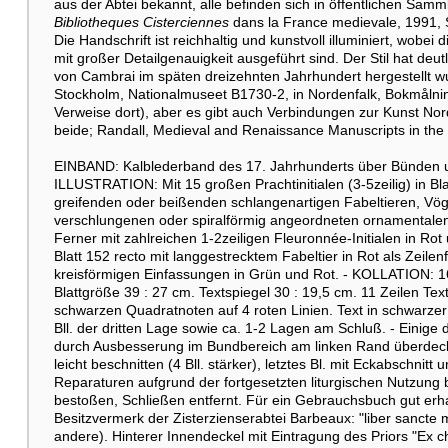
aus der Abtei bekannt, alle befinden sich in öffentlichen Samm
Bibliotheques Cisterciennes
dans la France medievale, 1991, S
Die Handschrift ist reichhaltig und kunstvoll illuminiert, wobe
mit großer Detailgenauigkeit ausgeführt sind. Der Stil hat deu
von Cambrai im späten dreizehnten Jahrhundert hergestellt wurd
Stockholm, Nationalmuseet B1730-2, in Nordenfalk, Bokmålnin
Verweise dort), aber es gibt auch Verbindungen zur Kunst Nord
beide; Randall, Medieval and Renaissance Manuscripts in the W
EINBAND: Kalblederband des 17. Jahrhunderts über Bünden und
ILLUSTRATION: Mit 15 großen Prachtinitialen (3-5zeilig) in 
greifenden oder beißenden schlangenartigen Fabeltieren, Vöge
verschlungenen oder spiralförmig angeordneten ornamentalen
Ferner mit zahlreichen 1-2zeiligen Fleuronnée-Initialen in Rot
Blatt 152 recto mit langgestrecktem Fabeltier in Rot als Zeile
kreisförmigen Einfassungen in Grün und Rot. - KOLLATION: 1
Blattgröße 39 : 27 cm. Textspiegel 30 : 19,5 cm. 11 Zeilen Text 
schwarzen Quadratnoten auf 4 roten Linien. Text in schwarze
Bll. der dritten Lage sowie ca. 1-2 Lagen am Schluß. - Einige d
durch Ausbesserung im Bundbereich am linken Rand überdeckt.
leicht beschnitten (4 Bll. stärker), letztes Bl. mit Eckabschnitt
Reparaturen aufgrund der fortgesetzten liturgischen Nutzung 
bestoßen, Schließen entfernt. Für ein Gebrauchsbuch gut erh
Besitzvermerk der Zisterzienserabtei Barbeaux: "liber sancte 
andere). Hinterer Innendeckel mit Eintragung des Priors "Ex ch