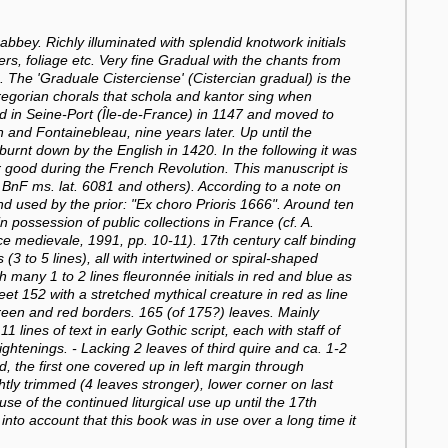
bey. Richly illuminated with splendid knotwork initials
ers, foliage etc. Very fine Gradual with the chants from
. The 'Graduale Cisterciense' (Cistercian gradual) is the
Gregorian chorals that schola and kantor sing when
 in Seine-Port (Île-de-France) in 1147 and moved to
 and Fontainebleau, nine years later. Up until the
urnt down by the English in 1420. In the following it was
 good during the French Revolution. This manuscript is
n BnF ms. lat. 6081 and others). According to a note on
d used by the prior: "Ex choro Prioris 1666". Around ten
 possession of public collections in France (cf. A.
e medievale, 1991, pp. 10-11). 17th century calf binding
 (3 to 5 lines), all with intertwined or spiral-shaped
 many 1 to 2 lines fleuronnée initials in red and blue as
sheet 152 with a stretched mythical creature in red as line
r green and red borders. 165 (of 175?) leaves. Mainly
 lines of text in early Gothic script, each with staff of
ightenings. - Lacking 2 leaves of third quire and ca. 1-2
ed, the first one covered up in left margin through
ghtly trimmed (4 leaves stronger), lower corner on last
use of the continued liturgical use up until the 17th
nto account that this book was in use over a long time it