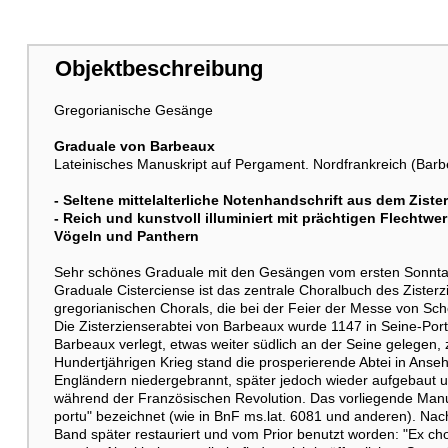
Objektbeschreibung
Weitere Abbildung
Gregorianische Gesänge
Graduale von Barbeaux
Lateinisches Manuskript auf Pergament. Nordfrankreich (Barbea
- Seltene mittelalterliche Notenhandschrift aus dem Ziste
- Reich und kunstvoll illuminiert mit prächtigen Flechtw
Vögeln und Panthern
Sehr schönes Graduale mit den Gesängen vom ersten Sonntag 
Graduale Cisterciense ist das zentrale Choralbuch des Zisterz
gregorianischen Chorals, die bei der Feier der Messe von Sch
Die Zisterzienserabtei von Barbeaux wurde 1147 in Seine-Por
Barbeaux verlegt, etwas weiter südlich an der Seine gelegen
Hundertjährigen Krieg stand die prosperierende Abtei in Ans
Engländern niedergebrannt, später jedoch wieder aufgebaut un
während der Französischen Revolution. Das vorliegende Manuskr
portu" bezeichnet (wie in BnF ms.lat. 6081 und anderen). Nac
Band später restauriert und vom Prior benutzt worden: "Ex ch