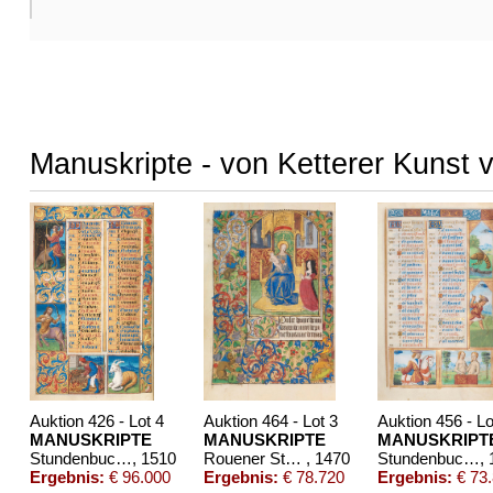
Manuskripte - von Ketterer Kunst 
Auktion 426 - Lot 4
Auktion 464 - Lot 3
Auktion 456 - Lo
MANUSKRIPTE
MANUSKRIPTE
MANUSKRIPT
Stundenbuch um 1500. Manuskript auf Pergament.
, 1510
Rouener Stundenbuch
, 1470
Stundenbuch. Paris, um 1510.
,
Ergebnis:
€ 96.000
Ergebnis:
€ 78.720
Ergebnis:
€ 73