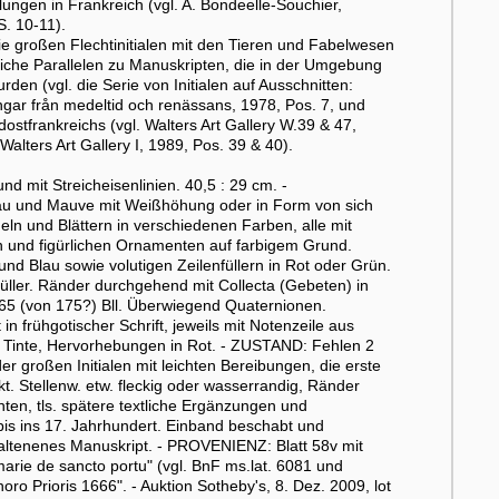
lungen in Frankreich (vgl. A. Bondeelle-Souchier,
. 10-11).
i die großen Flechtinitialen mit den Tieren und Fabelwesen
tliche Parallelen zu Manuskripten, die in der Umgebung
en (vgl. die Serie von Initialen auf Ausschnitten:
gar från medeltid och renässans, 1978, Pos. 7, und
ostfrankreichs (vgl. Walters Art Gallery W.39 & 47,
alters Art Gallery I, 1989, Pos. 39 & 40).
 mit Streicheisenlinien. 40,5 : 29 cm. -
Blau und Mauve mit Weißhöhung oder in Form von sich
ln und Blättern in verschiedenen Farben, alle mit
 und figürlichen Ornamenten auf farbigem Grund.
 und Blau sowie volutigen Zeilenfüllern in Rot oder Grün.
nfüller. Ränder durchgehend mit Collecta (Gebeten) in
65 (von 175?) Bll. Überwiegend Quaternionen.
in frühgotischer Schrift, jeweils mit Notenzeile aus
r Tinte, Hervorhebungen in Rot. - ZUSTAND: Fehlen 2
er großen Initialen mit leichten Bereibungen, die erste
 Stellenw. etw. fleckig oder wasserrandig, Ränder
 unten, tls. spätere textliche Ergänzungen und
bis ins 17. Jahrhundert. Einband beschabt und
altenenes Manuskript. - PROVENIENZ: Blatt 58v mit
marie de sancto portu" (vgl. BnF ms.lat. 6081 und
oro Prioris 1666". - Auktion Sotheby's, 8. Dez. 2009, lot