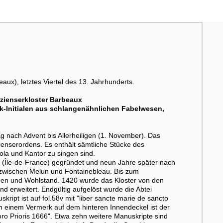
ux), letztes Viertel des 13. Jahrhunderts.
rzienserkloster Barbeaux
erk-Initialen aus schlangenähnlichen Fabelwesen,
nach Advent bis Allerheiligen (1. November). Das
ienserordens. Es enthält sämtliche Stücke des
ola und Kantor zu singen sind.
t (Île-de-France) gegründet und neun Jahre später nach
, zwischen Melun und Fontainebleau. Bis zum
ehen und Wohlstand. 1420 wurde das Kloster von den
d erweitert. Endgültig aufgelöst wurde die Abtei
ipt ist auf fol.58v mit "liber sancte marie de sancto
h einem Vermerk auf dem hinteren Innendeckel ist der
oro Prioris 1666". Etwa zehn weitere Manuskripte sind