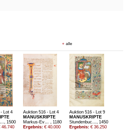
+
alle
- Lot 4
Auktion 516 - Lot 4
Auktion 516 - Lot 9
IPTE
MANUSKRIPTE
MANUSKRIPTE
tundenbuch. Rouen um 1500
, 1500
Markus-Evangelium mit Glossa ordinaria. Pergamenthandschrift, Italien
, 1180
Stundenbuch. Frankreich ca. 1450-70
, 1450
 46.740
Ergebnis:
€ 40.000
Ergebnis:
€ 36.250