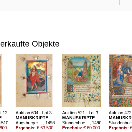
verkaufte Objekte
t 12
Auktion 604 - Lot 3
Auktion 521 - Lot 3
Auktion 472 
E
MANUSKRIPTE
MANUSKRIPTE
MANUSKR
 1510
Augsburger Gebetbuch. Deutsche Handschrift auf Pergament
, 1498
Stundenbuch nach Gebrauch von Langres. Um 1490
, 1490
S
.800
Ergebnis:
€ 63.500
Ergebnis:
€ 60.000
Ergebnis:
€