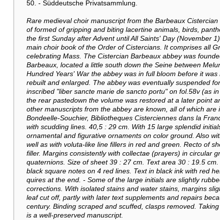
50. - Süddeutsche Privatsammlung.
Rare medieval choir manuscript from the Barbeaux Cistercian ab
of formed of gripping and biting lacertine animals, birds, panth
the first Sunday after Advent until All Saints' Day (November 1)
main choir book of the Order of Cistercians. It comprises all 
celebrating Mass. The Cistercian Barbeaux abbey was founded
Barbeaux, located a little south down the Seine between Melun
Hundred Years' War the abbey was in full bloom before it was b
rebuilt and enlarged. The abbey was eventually suspended for
inscribed "liber sancte marie de sancto portu" on fol.58v (as i
the rear pastedown the volume was restored at a later point an
other manuscripts from the abbey are known, all of which are in
Bondeelle-Souchier, Bibliotheques Cisterciennes dans la Franc
with scudding lines. 40,5 : 29 cm. With 15 large splendid initials
ornamental and figurative ornaments on color ground. Also with
well as with voluta-like line fillers in red and green. Recto of 
filler. Margins consistently with collectae (prayers) in circula
quaternions. Size of sheet 39 : 27 cm. Text area 30 : 19.5 cm. 11
black square notes on 4 red lines. Text in black ink with red he
quires at the end. - Some of the large initials are slightly rubb
corrections. With isolated stains and water stains, margins sli
leaf cut off, partly with later text supplements and repairs beca
century. Binding scraped and scuffed, clasps removed. Taking i
is a well-preserved manuscript.