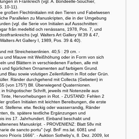
lungen in Frankreich (vgl. A. Bondeelle-Souchier,
. 10-11).
i die großen Flechtinitialen mit den Tieren und Fabelwesen
tliche Parallelen zu Manuskripten, die in der Umgebung
en (vgl. die Serie von Initialen auf Ausschnitten:
gar från medeltid och renässans, 1978, Pos. 7, und
ostfrankreichs (vgl. Walters Art Gallery W.39 & 47,
alters Art Gallery I, 1989, Pos. 39 & 40).
 mit Streicheisenlinien. 40,5 : 29 cm. -
Blau und Mauve mit Weißhöhung oder in Form von sich
ln und Blättern in verschiedenen Farben, alle mit
 und figürlichen Ornamenten auf farbigem Grund.
 und Blau sowie volutigen Zeilenfüllern in Rot oder Grün.
nfüller. Ränder durchgehend mit Collecta (Gebeten) in
65 (von 175?) Bll. Überwiegend Quaternionen.
in frühgotischer Schrift, jeweils mit Notenzeile aus
r Tinte, Hervorhebungen in Rot. - ZUSTAND: Fehlen 2
er großen Initialen mit leichten Bereibungen, die erste
 Stellenw. etw. fleckig oder wasserrandig, Ränder
 unten, tls. spätere textliche Ergänzungen und
bis ins 17. Jahrhundert. Einband beschabt und
altenenes Manuskript. - PROVENIENZ: Blatt 58v mit
marie de sancto portu" (vgl. BnF ms.lat. 6081 und
oro Prioris 1666". - Auktion Sotheby's, 8. Dez. 2009, lot