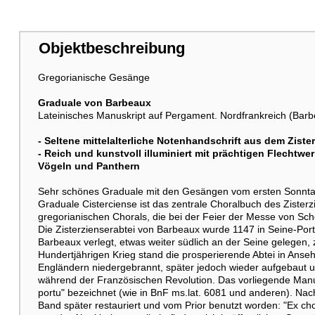
Objektbeschreibung
Weitere Abbildung
Gregorianische Gesänge
Graduale von Barbeaux
Lateinisches Manuskript auf Pergament. Nordfrankreich (Barbea
- Seltene mittelalterliche Notenhandschrift aus dem Ziste
- Reich und kunstvoll illuminiert mit prächtigen Flechtw
Vögeln und Panthern
Sehr schönes Graduale mit den Gesängen vom ersten Sonntag 
Graduale Cisterciense ist das zentrale Choralbuch des Zisterz
gregorianischen Chorals, die bei der Feier der Messe von Sch
Die Zisterzienserabtei von Barbeaux wurde 1147 in Seine-Por
Barbeaux verlegt, etwas weiter südlich an der Seine gelegen
Hundertjährigen Krieg stand die prosperierende Abtei in Ans
Engländern niedergebrannt, später jedoch wieder aufgebaut un
während der Französischen Revolution. Das vorliegende Manuskr
portu" bezeichnet (wie in BnF ms.lat. 6081 und anderen). Nac
Band später restauriert und vom Prior benutzt worden: "Ex ch