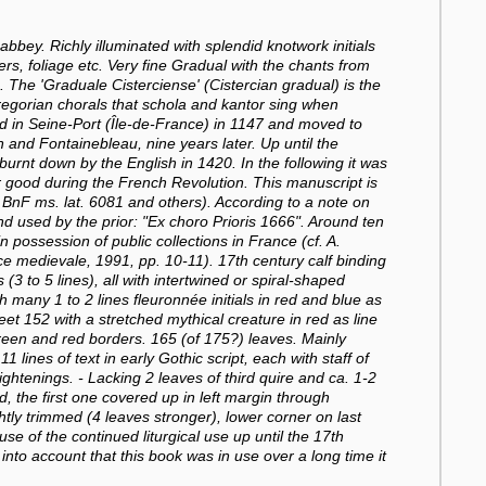
bey. Richly illuminated with splendid knotwork initials
ers, foliage etc. Very fine Gradual with the chants from
. The 'Graduale Cisterciense' (Cistercian gradual) is the
Gregorian chorals that schola and kantor sing when
 in Seine-Port (Île-de-France) in 1147 and moved to
 and Fontainebleau, nine years later. Up until the
urnt down by the English in 1420. In the following it was
 good during the French Revolution. This manuscript is
n BnF ms. lat. 6081 and others). According to a note on
d used by the prior: "Ex choro Prioris 1666". Around ten
 possession of public collections in France (cf. A.
e medievale, 1991, pp. 10-11). 17th century calf binding
 (3 to 5 lines), all with intertwined or spiral-shaped
 many 1 to 2 lines fleuronnée initials in red and blue as
sheet 152 with a stretched mythical creature in red as line
r green and red borders. 165 (of 175?) leaves. Mainly
 lines of text in early Gothic script, each with staff of
ightenings. - Lacking 2 leaves of third quire and ca. 1-2
ed, the first one covered up in left margin through
ghtly trimmed (4 leaves stronger), lower corner on last
use of the continued liturgical use up until the 17th
nto account that this book was in use over a long time it