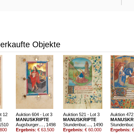
verkaufte Objekte
t 12
Auktion 604 - Lot 3
Auktion 521 - Lot 3
Auktion 472 
E
MANUSKRIPTE
MANUSKRIPTE
MANUSKR
 1510
Augsburger Gebetbuch. Deutsche Handschrift auf Pergament
, 1498
Stundenbuch nach Gebrauch von Langres. Um 1490
, 1490
S
.800
Ergebnis:
€ 63.500
Ergebnis:
€ 60.000
Ergebnis:
€