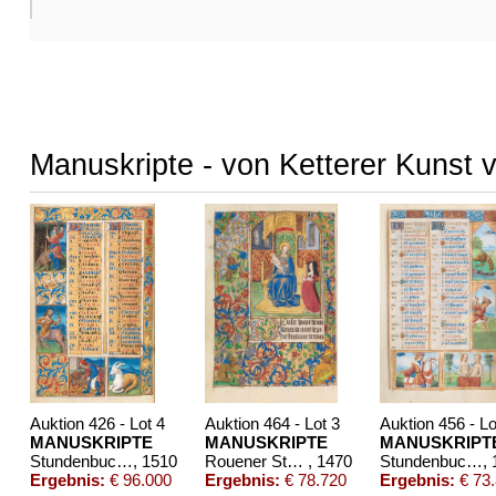
Manuskripte - von Ketterer Kunst 
Auktion 426 - Lot 4
Auktion 464 - Lot 3
Auktion 456 - Lo
MANUSKRIPTE
MANUSKRIPTE
MANUSKRIPT
Stundenbuch um 1500. Manuskript auf Pergament.
, 1510
Rouener Stundenbuch
, 1470
Stundenbuch. Paris, um 1510.
,
Ergebnis:
€ 96.000
Ergebnis:
€ 78.720
Ergebnis:
€ 73