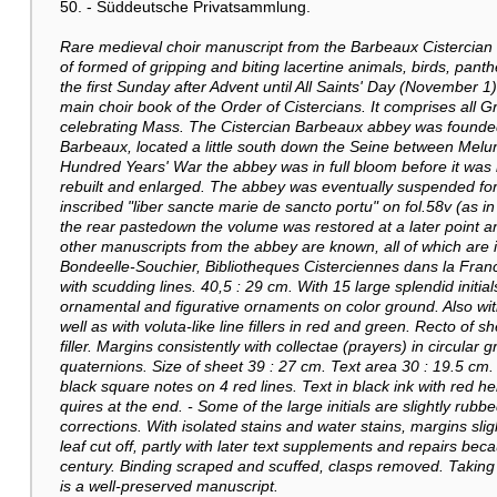
50. - Süddeutsche Privatsammlung.
Rare medieval choir manuscript from the Barbeaux Cistercian ab
of formed of gripping and biting lacertine animals, birds, panth
the first Sunday after Advent until All Saints' Day (November 1)
main choir book of the Order of Cistercians. It comprises all 
celebrating Mass. The Cistercian Barbeaux abbey was founded
Barbeaux, located a little south down the Seine between Melun
Hundred Years' War the abbey was in full bloom before it was b
rebuilt and enlarged. The abbey was eventually suspended for
inscribed "liber sancte marie de sancto portu" on fol.58v (as i
the rear pastedown the volume was restored at a later point an
other manuscripts from the abbey are known, all of which are in
Bondeelle-Souchier, Bibliotheques Cisterciennes dans la Franc
with scudding lines. 40,5 : 29 cm. With 15 large splendid initials
ornamental and figurative ornaments on color ground. Also with
well as with voluta-like line fillers in red and green. Recto of 
filler. Margins consistently with collectae (prayers) in circula
quaternions. Size of sheet 39 : 27 cm. Text area 30 : 19.5 cm. 11
black square notes on 4 red lines. Text in black ink with red he
quires at the end. - Some of the large initials are slightly rubb
corrections. With isolated stains and water stains, margins sli
leaf cut off, partly with later text supplements and repairs beca
century. Binding scraped and scuffed, clasps removed. Taking i
is a well-preserved manuscript.