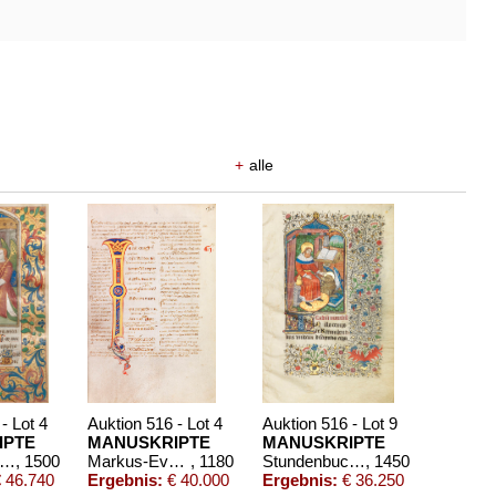
+
alle
- Lot 4
Auktion 516 - Lot 4
Auktion 516 - Lot 9
IPTE
MANUSKRIPTE
MANUSKRIPTE
tundenbuch. Rouen um 1500
, 1500
Markus-Evangelium mit Glossa ordinaria. Pergamenthandschrift, Italien
, 1180
Stundenbuch. Frankreich ca. 1450-70
, 1450
 46.740
Ergebnis:
€ 40.000
Ergebnis:
€ 36.250