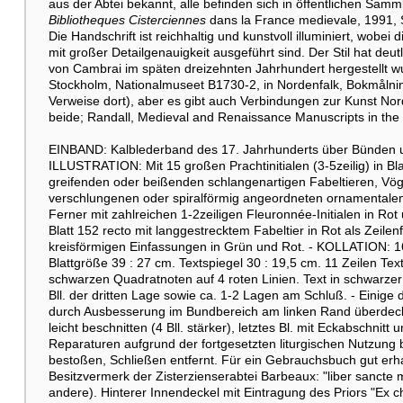
aus der Abtei bekannt, alle befinden sich in öffentlichen Samm
Bibliotheques Cisterciennes
dans la France medievale, 1991, S
Die Handschrift ist reichhaltig und kunstvoll illuminiert, wobe
mit großer Detailgenauigkeit ausgeführt sind. Der Stil hat deu
von Cambrai im späten dreizehnten Jahrhundert hergestellt wurd
Stockholm, Nationalmuseet B1730-2, in Nordenfalk, Bokmålnin
Verweise dort), aber es gibt auch Verbindungen zur Kunst Nord
beide; Randall, Medieval and Renaissance Manuscripts in the W
EINBAND: Kalblederband des 17. Jahrhunderts über Bünden und
ILLUSTRATION: Mit 15 großen Prachtinitialen (3-5zeilig) in 
greifenden oder beißenden schlangenartigen Fabeltieren, Vöge
verschlungenen oder spiralförmig angeordneten ornamentalen
Ferner mit zahlreichen 1-2zeiligen Fleuronnée-Initialen in Rot
Blatt 152 recto mit langgestrecktem Fabeltier in Rot als Zeile
kreisförmigen Einfassungen in Grün und Rot. - KOLLATION: 1
Blattgröße 39 : 27 cm. Textspiegel 30 : 19,5 cm. 11 Zeilen Text 
schwarzen Quadratnoten auf 4 roten Linien. Text in schwarze
Bll. der dritten Lage sowie ca. 1-2 Lagen am Schluß. - Einige d
durch Ausbesserung im Bundbereich am linken Rand überdeckt.
leicht beschnitten (4 Bll. stärker), letztes Bl. mit Eckabschnitt
Reparaturen aufgrund der fortgesetzten liturgischen Nutzung 
bestoßen, Schließen entfernt. Für ein Gebrauchsbuch gut erh
Besitzvermerk der Zisterzienserabtei Barbeaux: "liber sancte 
andere). Hinterer Innendeckel mit Eintragung des Priors "Ex ch