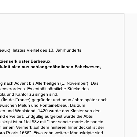
ux), letztes Viertel des 13. Jahrhunderts.
rzienserkloster Barbeaux
erk-Initialen aus schlangenähnlichen Fabelwesen,
nach Advent bis Allerheiligen (1. November). Das
ienserordens. Es enthält sämtliche Stücke des
ola und Kantor zu singen sind.
t (Île-de-France) gegründet und neun Jahre später nach
, zwischen Melun und Fontainebleau. Bis zum
ehen und Wohlstand. 1420 wurde das Kloster von den
d erweitert. Endgültig aufgelöst wurde die Abtei
ipt ist auf fol.58v mit "liber sancte marie de sancto
h einem Vermerk auf dem hinteren Innendeckel ist der
oro Prioris 1666". Etwa zehn weitere Manuskripte sind