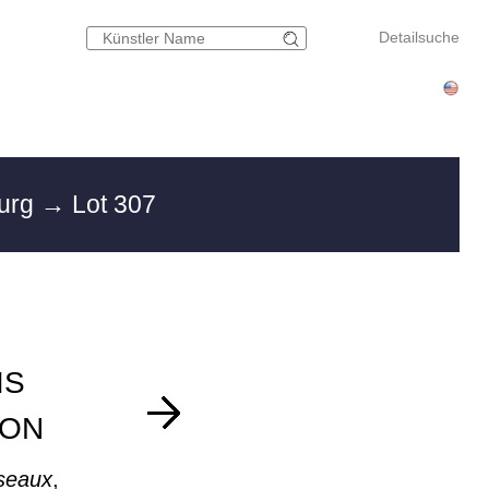
Detailsuche
burg
→ Lot 307
IS
FON
iseaux
,