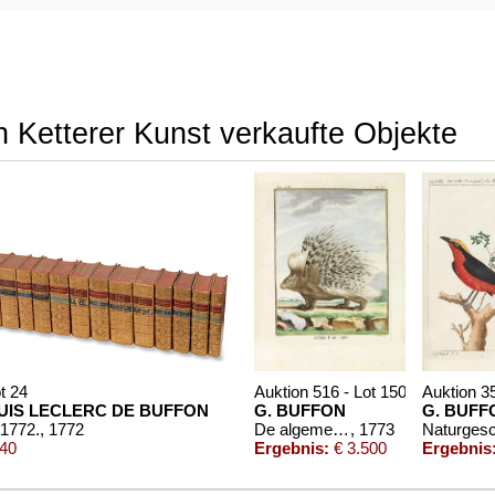
n Ketterer Kunst verkaufte Objekte
t 24
Auktion 516 - Lot 150
Auktion 35
IS LECLERC DE BUFFON
G. BUFFON
G. BUFF
 1772.
, 1772
De algemeene en byzondere natuurlyke historie. 18 Bde. + Register
, 1773
240
Ergebnis:
€ 3.500
Ergebnis