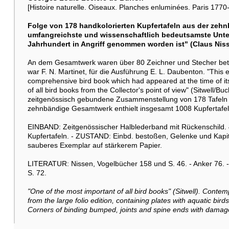
[Histoire naturelle. Oiseaux. Planches enluminées. Paris 1770-
Folge von 178 handkolorierten Kupfertafeln aus der zeh
umfangreichste und wissenschaftlich bedeutsamste Unte
Jahrhundert in Angriff genommen worden ist" (Claus Niss
An dem Gesamtwerk waren über 80 Zeichner und Stecher beteili
war F. N. Martinet, für die Ausführung E. L. Daubenton. "This 
comprehensive bird book which had appeared at the time of its 
of all bird books from the Collector's point of view" (Sitwell/
zeitgenössisch gebundene Zusammenstellung von 178 Tafeln 
zehnbändige Gesamtwerk enthielt insgesamt 1008 Kupfertafel
EINBAND: Zeitgenössischer Halblederband mit Rückenschild. 
Kupfertafeln. - ZUSTAND: Einbd. bestoßen, Gelenke und Kapit
sauberes Exemplar auf stärkerem Papier.
LITERATUR: Nissen, Vogelbücher 158 und S. 46. - Anker 76. - 
S. 72.
"One of the most important of all bird books" (Sitwell). Conte
from the large folio edition, containing plates with aquatic bird
Corners of binding bumped, joints and spine ends with damage