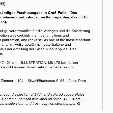
86].
nbändigen Prachtausgabe in Groß-Folio. "Das
rnehmen ornithologischer Ikonographie, das im 18.
en).
gt, verantwortlich für die Vorlagen und die Kolorierung
edition was certainly the most ambitious and
publication, and ranks still as one of the most important
Buchanan). - Außergewöhnlich guterhaltene und
aus der Abteilung der
Oiseaux aquatiques
. Das
n.
47 : 34 cm. - ILLUSTRATION: Mit 178 kolorierten
ale mit Läsuren. Innen sehr guterhaltenes und
Zimmer I, 104. - Sitwell/Buchanan S. 83. - Junk, Rara
mp. bound collection of 178 hand-colored copperplates
s. Contemp. half calf with label on spine. 47 : 34 cm. -
s. Inside clean and fresh copy on strong paper.
R)