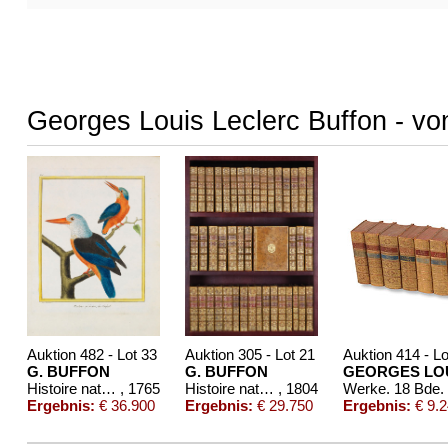
Georges Louis Leclerc Buffon - vo
Auktion 482 - Lot 33
Auktion 305 - Lot 21
Auktion 414 - Lo
G. BUFFON
G. BUFFON
GEORGES LOU
Histoire naturelle des oiseaux. 3 Kassetten
, 1765
Histoire naturelle. 1749-1804.
, 1804
Werke. 18 Bde.
Ergebnis:
€ 36.900
Ergebnis:
€ 29.750
Ergebnis:
€ 9.