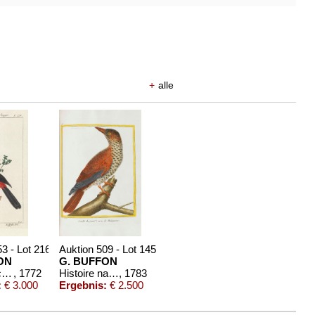
+
alle
3 - Lot 216
Auktion 509 - Lot 145
ON
G. BUFFON
Naturgeschichte. 34 Teile in 31 Bdn., 1772-1808.
, 1772
Histoire naturelle des oiseaux. Band 6
, 1783
:
€ 3.000
Ergebnis:
€ 2.500