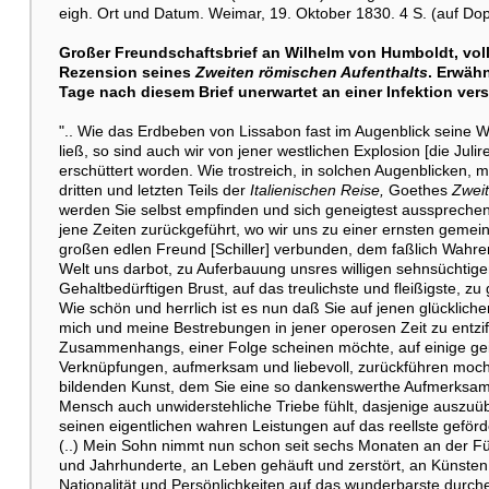
eigh. Ort und Datum. Weimar, 19. Oktober 1830. 4 S. (auf Dopp
Großer Freundschaftsbrief an Wilhelm von Humboldt, vo
Rezension seines
Zweiten römischen Aufenthalts
. Erwähn
Tage nach diesem Brief unerwartet an einer Infektion verst
".. Wie das Erdbeben von Lissabon fast im Augenblick seine W
ließ, so sind auch wir von jener westlichen Explosion [die Julire
erschüttert worden. Wie trostreich, in solchen Augenblicken, 
dritten und letzten Teils der
Italienischen Reise,
Goethes
Zweit
werden Sie selbst empfinden und sich geneigtest ausspreche
jene Zeiten zurückgeführt, wo wir uns zu einer ernsten gemein
großen edlen Freund [Schiller] verbunden, dem faßlich Wahre
Welt uns darbot, zu Auferbauung unsres willigen sehnsüchtigen
Gehaltbedürftigen Brust, auf das treulichste und fleißigste, z
Wie schön und herrlich ist es nun daß Sie auf jenen glücklich
mich und meine Bestrebungen in jener operosen Zeit zu entzif
Zusammenhangs, einer Folge scheinen möchte, auf einige geist
Verknüpfungen, aufmerksam und liebevoll, zurückführen mochte
bildenden Kunst, dem Sie eine so dankenswerthe Aufmerksam
Mensch auch unwiderstehliche Triebe fühlt, dasjenige auszuüb
seinen eigentlichen wahren Leistungen auf das reellste geförde
(..) Mein Sohn nimmt nun schon seit sechs Monaten an der Fül
und Jahrhunderte, an Leben gehäuft und zerstört, an Künsten
Nationalität und Persönlichkeiten auf das wunderbarste durch