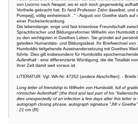
von Livorno nach Neapel, wo er sich noch gegenwärtig aufhal
Vortheile gebracht hat. Er fand Professor Zahn daselbst, und 
Pompeji], völlig einheimisch .." - August von Goethe starb auf
einer Pockenerkrankung.
Die lebenslange, enge und fast krisenlose Freundschaft zwi
Sprachforscher und Bildungsreformer Wilhelm von Humboldt z
zu den wichtigsten in Goethes Leben. Sie gründet auf persö
geteilten Humanitäts- und Bildungsideal. Ihr Briefwechsel von
Humboldts tiefgehende Auseinandersetzung mit Goethes Werken
führte. Dies gilt insbesondere für Humboldts epochemachen
Aufenthalt
- eine differenzierte Würdigung, die die Totalität
ihrer Zeit damit weit voraus ist.
LITERATUR: Vgl. WA-Nr. 47252 (andere Abschriften). - Brief
Long letter of friendship to Wilhelm von Humboldt, full of grat
römischer Aufenthalt" (the third and last part of his "Italienisc
dies unexpectedly of an infection a few days after this letter is
autograph closing phrase, autograph signature "JW v Goethe" 
: 21 cm.
(R)