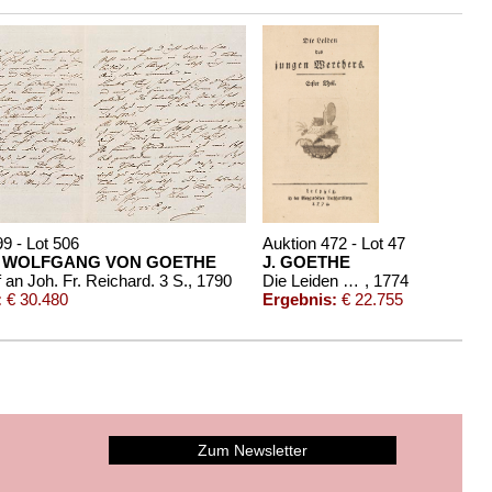
9 - Lot 506
Auktion 472 - Lot 47
 WOLFGANG VON GOETHE
J. GOETHE
f an Joh. Fr. Reichard. 3 S.
, 1790
Die Leiden des jungen Werthers
, 1774
:
€ 30.480
Ergebnis:
€ 22.755
Zum Newsletter