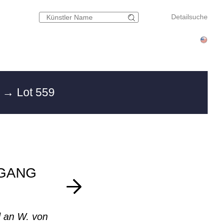
Detailsuche
g
→ Lot 559
GANG
d an W. von