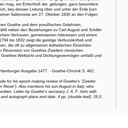
ten mag, ein Entschluß der, gelungen, ganz besondere
sich, bey dessen Leitung über und unter der Erde [von
 seiner Italienreise am 27. Oktober 1830 an den Folgen
schen Goethe und dem preußischen Gelehrten,
ählt neben den Beziehungen zu Carl August und Schiller
nlichem Vertrauen, gemeinsamen Interessen und einem
 1794 bis 1832 zeigt die geistige Verbundenheit und
, die oft zu allgemeinen ästhetischen Einsichten
der Rezension von Goethes
Zweitem römischen
 von Goethes Weltsicht und Dichtungsvermögen umfaßt und
e Hamburger Ausgabe 1477. - Goethe-Chronik S. 462.
itude for his epoch-making review of Goethe's "Zweiter
her Reise"). Also mentions his son August in Italy, who
 written. Letter by Goethe's secretary J. A. F. John with
and autograph place and date. 4 pp. (double-leaf). 25,5