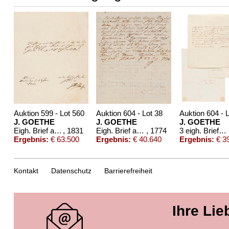
Auktion 599 - Lot 560
Auktion 604 - Lot 38
Auktion 604 - 
J. GOETHE
J. GOETHE
J. GOETHE
Eigh. Brief an A. von Humboldt. 1/2 S.
, 1831
Eigh. Brief an Boie, 1774
, 1774
3 eigh. Briefe m. U. an Germaine de Stael
Ergebnis:
€ 63.500
Ergebnis:
€ 40.640
Ergebnis:
€ 3
Kontakt
Datenschutz
Barrierefreiheit
Ihre Lie