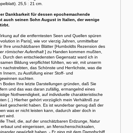
elblatt). 25,5 : 21 cm.
ller Dankbarkeit für dessen epochemachende
t auch seinen Sohn August in Italien, der wenige
irbt.
irkung auf die entferntesten Seen und Quellen spüren
volution in Paris], wie vor vierzig Jahren, unmittelbar
mir Ihre unschätzbaren Blätter [Humboldts Rezension des
er römischer Aufenthalt
] zu Handen kommen mußten,
n. Durch den entschiedensten Gegensatz ward ich in
samen Bildung verpflichtet fühlten, wo wir, mit unserm
n nachstrebten, das Schönste und Herrlichste, was die
 Innern, zu Ausfüllung einer Stoff- und
u gewinnen suchten.
en Boden Ihre letzte Darstellungen gründen, daß Sie
fern und das was daran zufällig, ermangelnd eines
ige Nothwendigkeit, auf individuelle charakteristische
n (..) Hierher gehört vorzüglich mein Verhältniß zur
keit geschenkt haben. Es ist wunderbar genug daß der
en was er nicht leisten kann, dadurch aber doch in
rt wird.
le Theil, die, auf der unschätzbaren Erdzunge, Natur
 erbaut und eingerissen, an Menschenschicksalen,
einander gewürfelt haben. - Er ging mit dem Dampfschiff