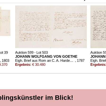
Lot 39
Auktion 599 - Lot 503
Auktion 59
JOHANN WOLFGANG VON GOETHE
JOHANN
, 1803
Eigh. Brief aus Rom an C. A. Hardenberg. 3 S.
, 1787
Eigh. Brie
9.370
Ergebnis:
€ 30.480
Ergebnis
blingskünstler im Blick!