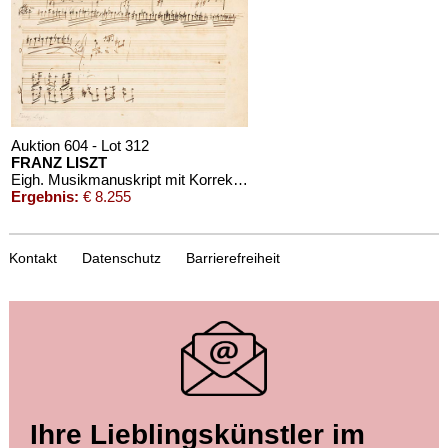
Auktion 604 - Lot 312
FRANZ LISZT
Eigh. Musikmanuskript mit Korrekturen
Ergebnis:
€ 8.255
Kontakt
Datenschutz
Barrierefreiheit
Auktion 414 - Lot 389
Ihre Lieblingskünstler im
FRANZ LISZT