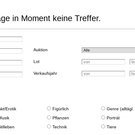
age in Moment keine Treffer.
Auktion
Lot
Verkaufsjahr
Akt/Erotik
Figürlich
Genre (alltägl
Musik
Pflanzen
Porträt
Stilleben
Technik
Tiere