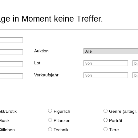
age in Moment keine Treffer.
Auktion
Lot
Verkaufsjahr
Akt/Erotik
Figürlich
Genre (alltägl
Musik
Pflanzen
Porträt
Stilleben
Technik
Tiere