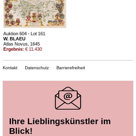
Auktion 604 - Lot 161
W. BLAEU
Atlas Novus
, 1645
Ergebnis:
€ 11.430
Kontakt
Datenschutz
Barrierefreiheit
Auktion 521 - Lot 194
Ihre Lieblingskünstler im
W. BLAEU
Theatrum orbis terrarum sive Atlas novus. Pars tertia
, 1640
Blick!
Ergebnis:
€ 9.000