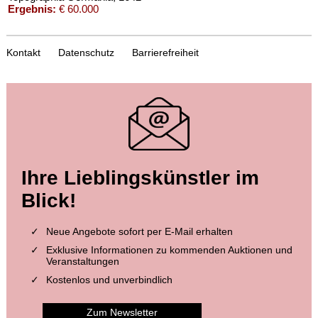
Ergebnis:
€ 60.000
Kontakt
Datenschutz
Barrierefreiheit
Auktion 411 - Lot 46
Ihre Lieblingskünstler im
MATTHÄUS (D.Ä.) MERIAN
Topographia Germaniae. 13 Bde.
, 1655
Blick!
Ergebnis:
€ 60.000
Neue Angebote sofort per E-Mail erhalten
Exklusive Informationen zu kommenden Auktionen und
Veranstaltungen
Kostenlos und unverbindlich
Zum Newsletter