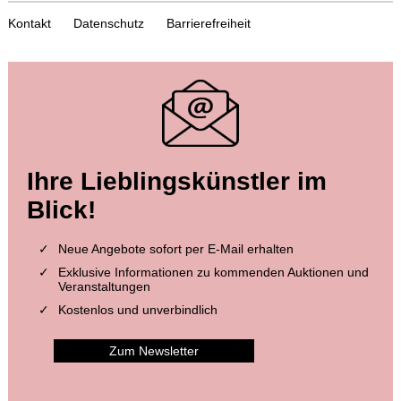
Kontakt
Datenschutz
Barrierefreiheit
Auktion 456 - Lot 12
Auktion 604 - Lot 3
Ihre Lieblingskünstler im
MANUSKRIPTE
MANUSKRIPTE
Stundenbuch. Paris, um 1510.
, 1510
Augsburger Gebetbuch. Deutsche Handschrift auf Pergament
, 1498
Blick!
Ergebnis:
€ 73.800
Ergebnis:
€ 63.500
Neue Angebote sofort per E-Mail erhalten
Exklusive Informationen zu kommenden Auktionen und
Veranstaltungen
Kostenlos und unverbindlich
Zum Newsletter