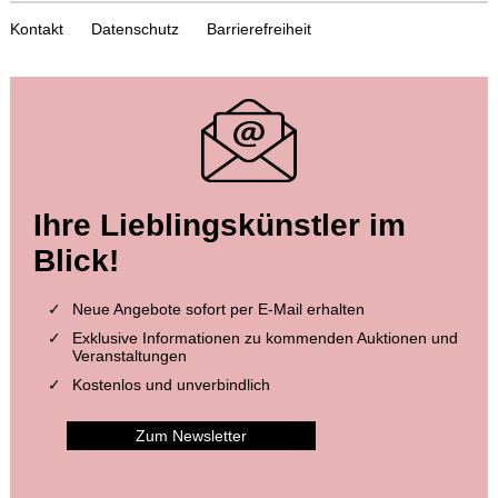
Kontakt
Datenschutz
Barrierefreiheit
Auktion 456 - Lot 12
Auktion 604 - Lot 3
Ihre Lieblingskünstler im
MANUSKRIPTE
MANUSKRIPTE
Stundenbuch. Paris, um 1510.
, 1510
Augsburger Gebetbuch. Deutsche Handschrift auf Pergament
, 1498
Blick!
Ergebnis:
€ 73.800
Ergebnis:
€ 63.500
Neue Angebote sofort per E-Mail erhalten
Exklusive Informationen zu kommenden Auktionen und
Veranstaltungen
Kostenlos und unverbindlich
Zum Newsletter