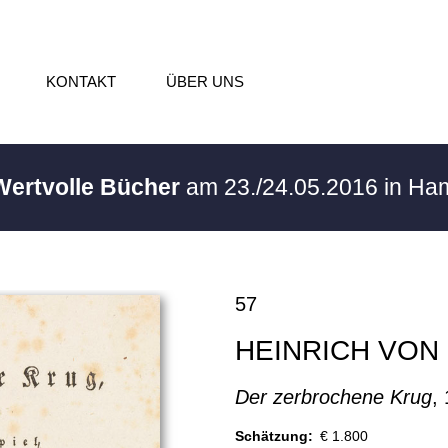
KONTAKT
ÜBER UNS
 Wertvolle Bücher
am 23./24.05.2016 in H
57
HEINRICH VON 
Der zerbrochene Krug
,
Schätzung:
€ 1.800