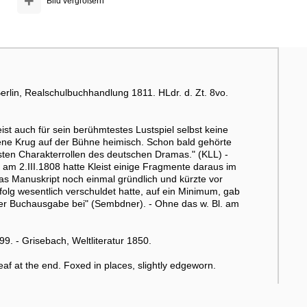
+
Bild vergrößern
 Berlin, Realschulbuchhandlung 1811. HLdr. d. Zt. 8vo.
st auch für sein berühmtestes Lustspiel selbst keine
ene Krug auf der Bühne heimisch. Schon bald gehörte
sten Charakterrollen des deutschen Dramas." (KLL) -
am 2.III.1808 hatte Kleist einige Fragmente daraus im
das Manuskript noch einmal gründlich und kürzte vor
olg wesentlich verschuldet hatte, auf ein Minimum, gab
 der Buchausgabe bei" (Sembdner). - Ohne das w. Bl. am
9. - Grisebach, Weltliteratur 1850.
leaf at the end. Foxed in places, slightly edgeworn.