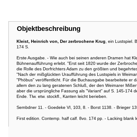
Objektbeschreibung
Kleist, Heinrich von,
Der zerbrochene Krug
, ein Lustspiel.
174 S.
Erste Ausgabe.
- Wie auch bei seinen anderen Dramen hat Klei
Bühnenaufführung erlebt. "Erst seit 1820 wurde der Zerbroch
die Rolle des Dorfrichters Adam zu den größten und begehrte
"Nach der mißglückten Uraufführung des Lustspiels in Weimar 
"Phöbus" veröffentlicht. Für die Buchausgabe bearbeitete er 
allem den zu lang geratenen Schluß, der den Weimarer Mißerf
aber die ursprüngliche Fassung als "Variant" auf S. 145-174
Ende. Tlw. etw. stockfl., Kanten leicht berieben.
Sembdner 11. - Goedeke VI, 103, 8. - Borst 1138. - Brieger 139
First edition. Contemp. half calf. 8vo. 174 pp. - Lacking blank 