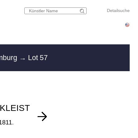
Detailsuche
amburg
→ Lot 57
KLEIST
 1811.