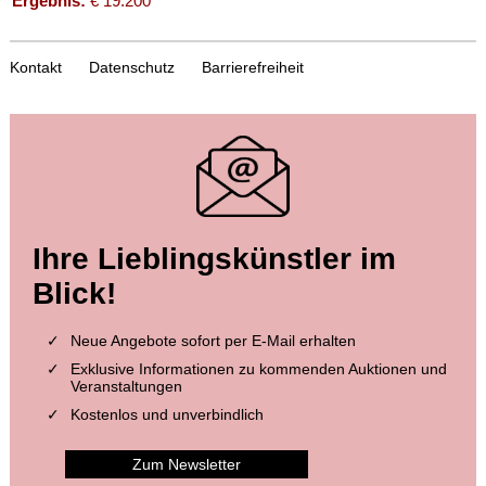
Ergebnis:
€ 19.200
Kontakt
Datenschutz
Barrierefreiheit
Auktion 559 - Lot 254
Ihre Lieblingskünstler im
SEBASTIAN MÜNSTER
Cosmographie universelle
, 1565
Blick!
Ergebnis:
€ 12.500
Neue Angebote sofort per E-Mail erhalten
Exklusive Informationen zu kommenden Auktionen und
Veranstaltungen
Kostenlos und unverbindlich
Zum Newsletter