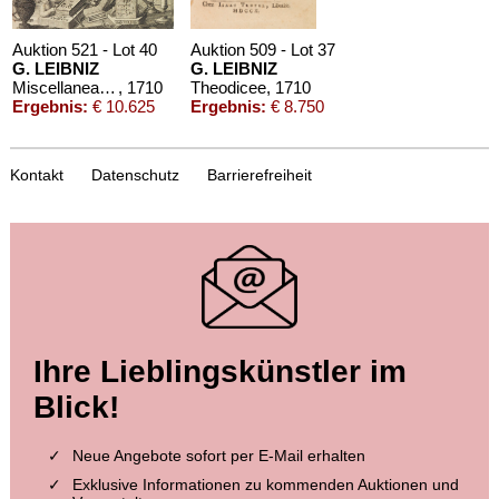
Auktion 521 - Lot 40
Auktion 509 - Lot 37
G. LEIBNIZ
G. LEIBNIZ
Miscellanea Berolinensia
, 1710
Theodicee
, 1710
Ergebnis:
€ 10.625
Ergebnis:
€ 8.750
Kontakt
Datenschutz
Barrierefreiheit
Auktion 385 - Lot 52
Auktion 604 - Lot 259
Ihre Lieblingskünstler im
G. LEIBNIZ
G. LEIBNIZ
Essais de theodicée. 1710.
, 1710
Eigh. Zahlungsaufforderung
, 1695
Blick!
Ergebnis:
€ 7.080
Ergebnis:
€ 5.842
Neue Angebote sofort per E-Mail erhalten
Exklusive Informationen zu kommenden Auktionen und