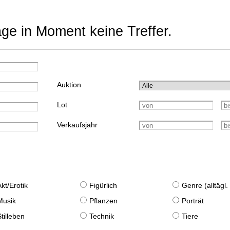
age in Moment keine Treffer.
Auktion
Lot
Verkaufsjahr
Akt/Erotik
Figürlich
Genre (alltägl
Musik
Pflanzen
Porträt
Stilleben
Technik
Tiere